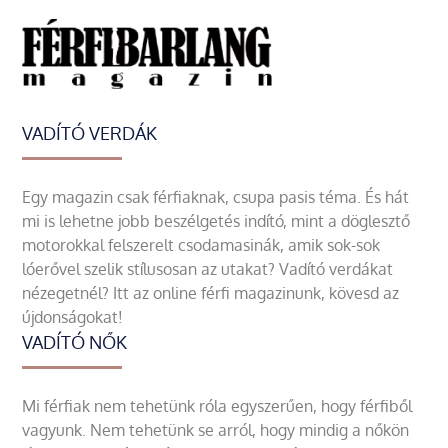
VADÍTÓ VERDÁK
Egy magazin csak férfiaknak, csupa pasis téma. És hát
mi is lehetne jobb beszélgetés indító, mint a döglesztő
motorokkal felszerelt csodamasinák, amik sok-sok
lóerővel szelik stílusosan az utakat? Vadító verdákat
nézegetnél? Itt az online férfi magazinunk, kövesd az
újdonságokat!
VADÍTÓ NŐK
Mi férfiak nem tehetünk róla egyszerűen, hogy férfiből
vagyunk. Nem tehetünk se arról, hogy mindig a nőkön