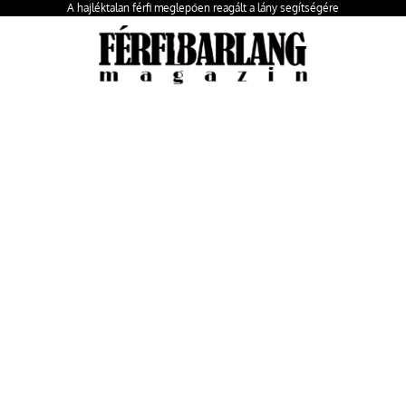
A hajléktalan férfi meglepően reagált a lány segítségére