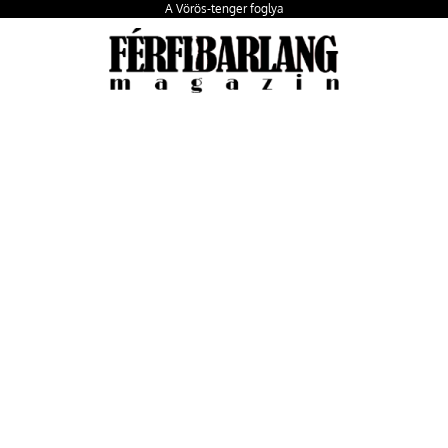
A Vörös-tenger foglya