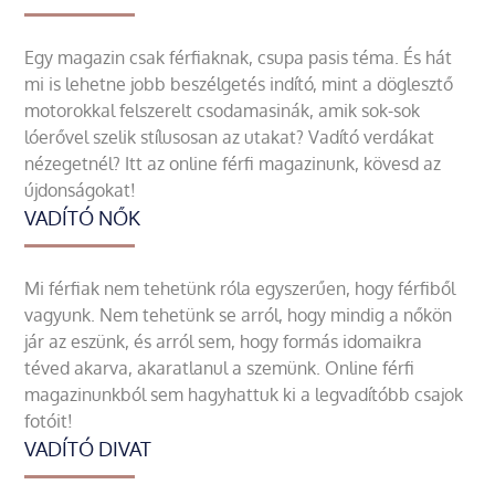
Egy magazin csak férfiaknak, csupa pasis téma. És hát
mi is lehetne jobb beszélgetés indító, mint a döglesztő
motorokkal felszerelt csodamasinák, amik sok-sok
lóerővel szelik stílusosan az utakat? Vadító verdákat
nézegetnél? Itt az online férfi magazinunk, kövesd az
újdonságokat!
VADÍTÓ NŐK
Mi férfiak nem tehetünk róla egyszerűen, hogy férfiből
vagyunk. Nem tehetünk se arról, hogy mindig a nőkön
jár az eszünk, és arról sem, hogy formás idomaikra
téved akarva, akaratlanul a szemünk. Online férfi
magazinunkból sem hagyhattuk ki a legvadítóbb csajok
fotóit!
VADÍTÓ DIVAT