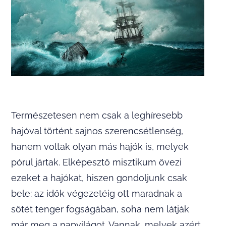
Természetesen nem csak a leghíresebb
hajóval történt sajnos szerencsétlenség,
hanem voltak olyan más hajók is, melyek
pórul jártak. Elképesztő misztikum övezi
ezeket a hajókat, hiszen gondoljunk csak
bele: az idők végezetéig ott maradnak a
sötét tenger fogságában, soha nem látják
már meg a napvilágot. Vannak, melyek azért