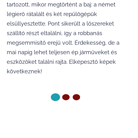
tartozott, mikor megtörtént a baj: a német
légierő rátalált és két repülőgépük
elsüllyesztette. Pont sikerült a lőszereket
szállító részt eltalálni, így a robbanás
megsemmisítő erejű volt. Érdekesség, de a
mai napig lehet teljesen ép járműveket és
eszközöket találni rajta. Elképesztő képek
következnek!
KÖVETKEZŐ OLDAL