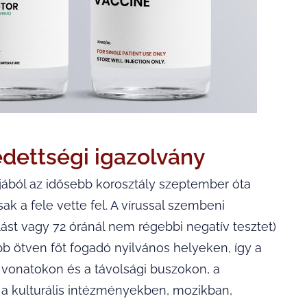
édettségi igazolvány
jából az idősebb korosztály szeptember óta
k a fele vette fel. A vírussal szembeni
ást vagy 72 óránál nem régebbi negatív tesztet)
bb ötven főt fogadó nyilvános helyeken, így a
a vonatokon és a távolsági buszokon, a
 a kulturális intézményekben, mozikban,