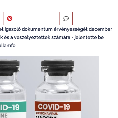
séget igazoló dokumentum érvényességét december
ek és a veszélyeztettek számára - jelentette be
llamfő.