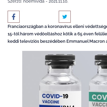
Szerző: noemivida - 2021.11.10.
Franciaországban a koronavírus elleni védett
15-től három védőoltáshoz kötik a 65 éven felüli
keddi televíziós beszédében Emmanuel Macron á