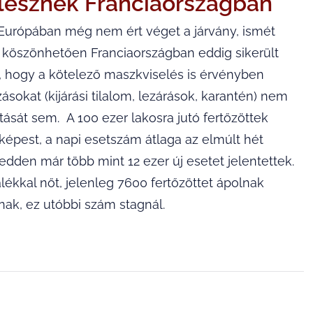
s lesznek Franciaországban
Európában még nem ért véget a járvány, ismét
 köszönhetően Franciaországban eddig sikerült
 is, hogy a kötelező maszkviselés is érvényben
ásokat (kijárási tilalom, lezárások, karantén) nem
tását sem. A 100 ezer lakosra jutó fertőzöttek
 képest, a napi esetszám átlaga az elmúlt hét
dden már több mint 12 ezer új esetet jelentettek.
lékkal nőt, jelenleg 7600 fertőzöttet ápolnak
nak, ez utóbbi szám stagnál.