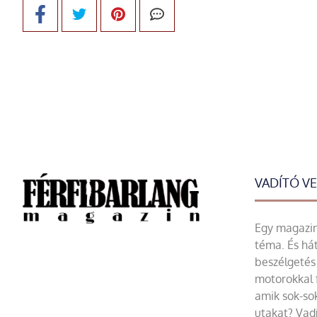
VADÍTÓ V
Egy magazin 
téma. És hát
beszélgetés 
motorokkal 
amik sok-sok
utakat? Vadí