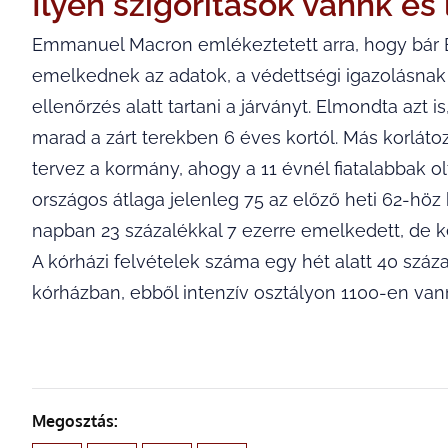
Ilyen szigorítások vannk é
Emmanuel Macron emlékeztetett arra, hogy bár 
emelkednek az adatok, a védettségi igazolásnak
ellenőrzés alatt tartani a járványt. Elmondta azt
marad a zárt terekben 6 éves kortól. Más korlátoz
tervez a kormány, ahogy a 11 évnél fiatalabbak ol
országos átlaga jelenleg 75 az előző heti 62-höz
napban 23 százalékkal 7 ezerre emelkedett, de ke
A kórházi felvételek száma egy hét alatt 40 száza
kórházban, ebből intenzív osztályon 1100-en van
Megosztás: