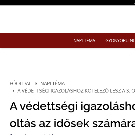
NAPI TÉMA
GYÖNYÖRŰ N
FŐOLDAL
NAPI TÉMA
A VÉDETTSÉGI IGAZOLÁSHOZ KÖTELEZŐ LESZ A 3.
A védettségi igazolásho
oltás az idősek számár