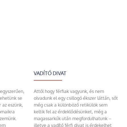
VADÍTÓ DIVAT
 egyszerűen,
Attól hogy férfiak vagyunk, és nem
tehetünk se
olvadunk el egy csillogó ékszer láttán, sőt
r az eszünk,
még csak a különböző retikülök sem
omaikra
keltik fel az érdeklődésünket, még a
szemünk.
magassarkúk után megfordulhatunk –
sem
illetve a vadító férfi divat is érdekelhet