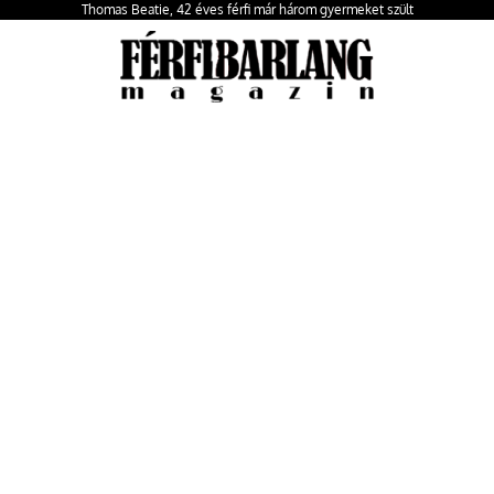
Thomas Beatie, 42 éves férfi már három gyermeket szült