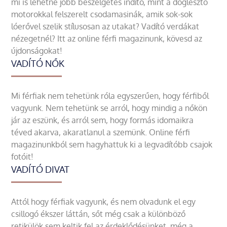
mi is lehetne jobb beszélgetés indító, mint a döglesztő
motorokkal felszerelt csodamasinák, amik sok-sok
lóerővel szelik stílusosan az utakat? Vadító verdákat
nézegetnél? Itt az online férfi magazinunk, kövesd az
újdonságokat!
VADÍTÓ NŐK
Mi férfiak nem tehetünk róla egyszerűen, hogy férfiből
vagyunk. Nem tehetünk se arról, hogy mindig a nőkön
jár az eszünk, és arról sem, hogy formás idomaikra
téved akarva, akaratlanul a szemünk. Online férfi
magazinunkból sem hagyhattuk ki a legvadítóbb csajok
fotóit!
VADÍTÓ DIVAT
Attól hogy férfiak vagyunk, és nem olvadunk el egy
csillogó ékszer láttán, sőt még csak a különböző
retikülök sem keltik fel az érdeklődésünket, még a