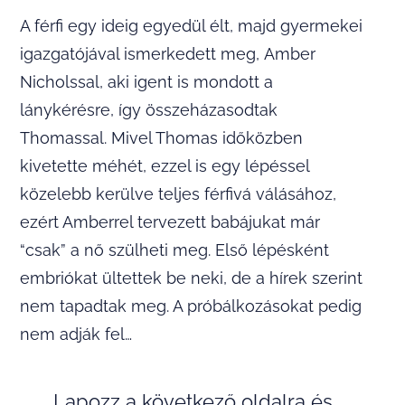
A férfi egy ideig egyedül élt, majd gyermekei
igazgatójával ismerkedett meg, Amber
Nicholssal, aki igent is mondott a
lánykérésre, így összeházasodtak
Thomassal. Mivel Thomas időközben
kivetette méhét, ezzel is egy lépéssel
közelebb kerülve teljes férfivá válásához,
ezért Amberrel tervezett babájukat már
“csak” a nő szülheti meg. Első lépésként
embriókat ültettek be neki, de a hírek szerint
nem tapadtak meg. A próbálkozásokat pedig
nem adják fel…
Lapozz a következő oldalra és