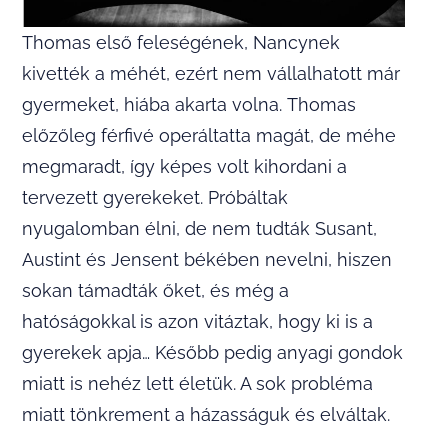
Thomas első feleségének, Nancynek
kivették a méhét, ezért nem vállalhatott már
gyermeket, hiába akarta volna. Thomas
előzőleg férfivé operáltatta magát, de méhe
megmaradt, így képes volt kihordani a
tervezett gyerekeket. Próbáltak
nyugalomban élni, de nem tudták Susant,
Austint és Jensent békében nevelni, hiszen
sokan támadták őket, és még a
hatóságokkal is azon vitáztak, hogy ki is a
gyerekek apja… Később pedig anyagi gondok
miatt is nehéz lett életük. A sok probléma
miatt tönkrement a házasságuk és elváltak.