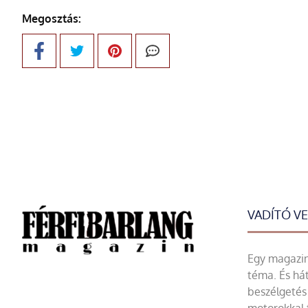
Megosztás:
VADÍTÓ V
Egy magazin 
téma. És hát
beszélgetés 