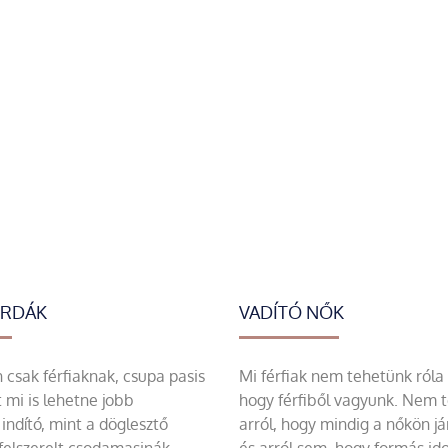
ERDÁK
VADÍTÓ NŐK
csak férfiaknak, csupa pasis
Mi férfiak nem tehetünk róla
 mi is lehetne jobb
hogy férfiből vagyunk. Nem 
indító, mint a döglesztő
arról, hogy mindig a nőkön já