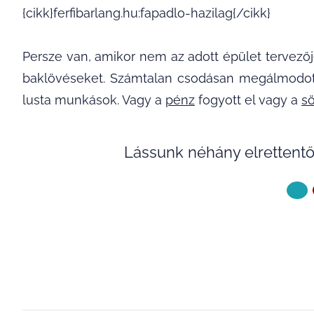
{cikk}ferfibarlang.hu:fapadlo-hazilag{/cikk}
Persze van, amikor nem az adott épület tervező
baklövéseket. Számtalan csodásan megálmodot
lusta munkások. Vagy a
pénz
fogyott el vagy a
sö
Lássunk néhány elrettentő
KÖVETKE