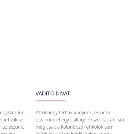
VADÍTÓ DIVAT
 egyszerűen,
Attól hogy férfiak vagyunk, és nem
tehetünk se
olvadunk el egy csillogó ékszer láttán, sőt
r az eszünk,
még csak a különböző retikülök sem