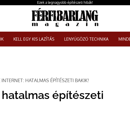
Ezek a legnagyobb építészeti hibák!
ŐK
KELL EGY KIS LAZÍTÁS
LENYŰGÖZŐ TECHNIKA
MINDE
INTERNET: HATALMAS ÉPÍTÉSZETI BAKIK!
 hatalmas építészeti