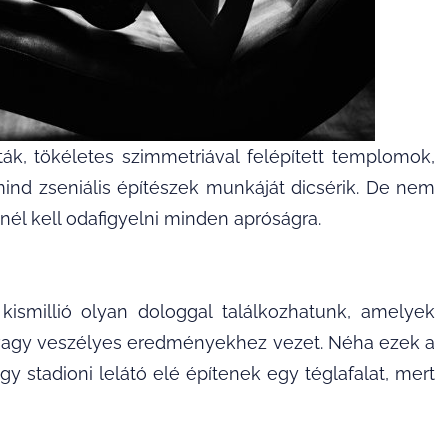
ták, tökéletes szimmetriával felépített templomok,
ind zseniális építészek munkáját dicsérik. De nem
él kell odafigyelni minden apróságra.
ismillió olyan dologgal találkozhatunk, amelyek
 vagy veszélyes eredményekhez vezet. Néha ezek a
y stadioni lelátó elé építenek egy téglafalat, mert