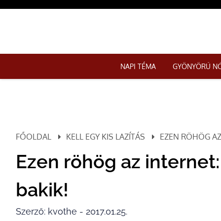
NAPI TÉMA
GYÖNYÖRŰ N
FŐOLDAL
KELL EGY KIS LAZÍTÁS
EZEN RÖHÖG AZ 
Ezen röhög az internet:
bakik!
Szerző: kvothe - 2017.01.25.