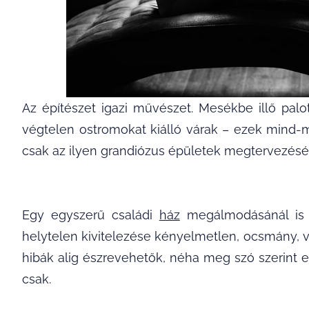
Az építészet igazi művészet. Mesékbe illő palo
végtelen ostromokat kiálló várak – ezek mind-m
csak az ilyen grandiózus épületek megtervezésén
Egy egyszerű családi
ház
megálmodásánál is k
helytelen kivitelezése kényelmetlen, ocsmány,
hibák alig észrevehetők, néha meg szó szerint eg
csak.