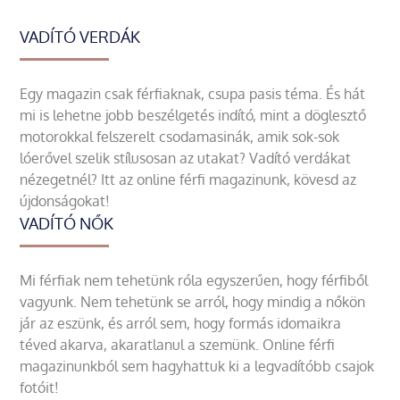
VADÍTÓ VERDÁK
Egy magazin csak férfiaknak, csupa pasis téma. És hát
mi is lehetne jobb beszélgetés indító, mint a döglesztő
motorokkal felszerelt csodamasinák, amik sok-sok
lóerővel szelik stílusosan az utakat? Vadító verdákat
nézegetnél? Itt az online férfi magazinunk, kövesd az
újdonságokat!
VADÍTÓ NŐK
Mi férfiak nem tehetünk róla egyszerűen, hogy férfiből
vagyunk. Nem tehetünk se arról, hogy mindig a nőkön
jár az eszünk, és arról sem, hogy formás idomaikra
téved akarva, akaratlanul a szemünk. Online férfi
magazinunkból sem hagyhattuk ki a legvadítóbb csajok
fotóit!