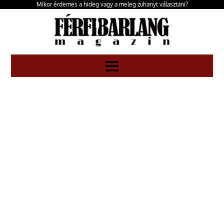
Mikor érdemes a hideg vagy a meleg zuhanyt választani?