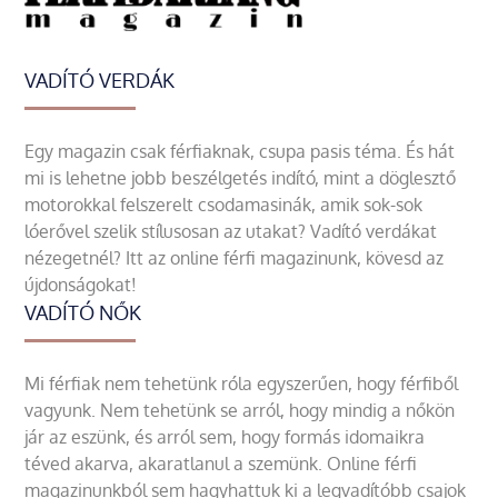
VADÍTÓ VERDÁK
Egy magazin csak férfiaknak, csupa pasis téma. És hát
mi is lehetne jobb beszélgetés indító, mint a döglesztő
motorokkal felszerelt csodamasinák, amik sok-sok
lóerővel szelik stílusosan az utakat? Vadító verdákat
nézegetnél? Itt az online férfi magazinunk, kövesd az
újdonságokat!
VADÍTÓ NŐK
Mi férfiak nem tehetünk róla egyszerűen, hogy férfiből
vagyunk. Nem tehetünk se arról, hogy mindig a nőkön
jár az eszünk, és arról sem, hogy formás idomaikra
téved akarva, akaratlanul a szemünk. Online férfi
magazinunkból sem hagyhattuk ki a legvadítóbb csajok