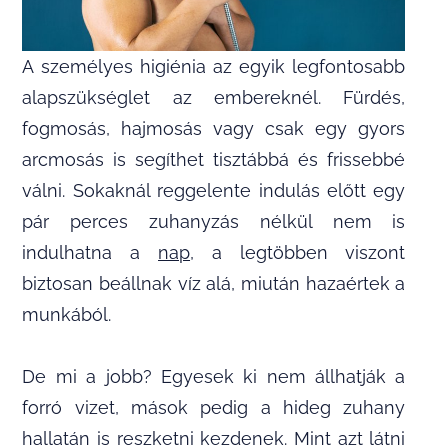
A személyes higiénia az egyik legfontosabb
alapszükséglet az embereknél. Fürdés,
fogmosás, hajmosás vagy csak egy gyors
arcmosás is segíthet tisztábbá és frissebbé
válni. Sokaknál reggelente indulás előtt egy
pár perces zuhanyzás nélkül nem is
indulhatna a
nap
, a legtöbben viszont
biztosan beállnak víz alá, miután hazaértek a
munkából.
De mi a jobb? Egyesek ki nem állhatják a
forró vizet, mások pedig a hideg zuhany
hallatán is reszketni kezdenek. Mint azt látni