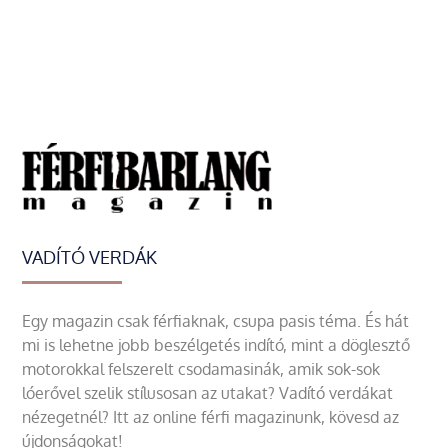
VADÍTÓ VERDÁK
Egy magazin csak férfiaknak, csupa pasis téma. És hát
mi is lehetne jobb beszélgetés indító, mint a döglesztő
motorokkal felszerelt csodamasinák, amik sok-sok
lóerővel szelik stílusosan az utakat? Vadító verdákat
nézegetnél? Itt az online férfi magazinunk, kövesd az
újdonságokat!