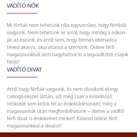
VADÍTÓ NŐK
Mi férfiak nem tehetünk róla egyszerűen, hogy férfiből
vagyunk. Nem tehetünk se arról, hogy mindig a nőkön
jár az eszünk, és arról sem, hogy formás idomaikra
téved akarva, akaratlanul a szemünk. Online férfi
magazinunkból sem hagyhattuk ki a legvadítóbb csajok
fotóit!
VADÍTÓ DIVAT
Attól hogy férfiak vagyunk, és nem olvadunk el egy
csillogó ékszer láttán, sőt még csak a különböző
retikülök sem keltik fel az érdeklődésünket, még a
magassarkúk után megfordulhatunk – illetve a vadító
férfi divat is érdekelhet minket! Kövesd online férfi
magazinunkkal a divatot!