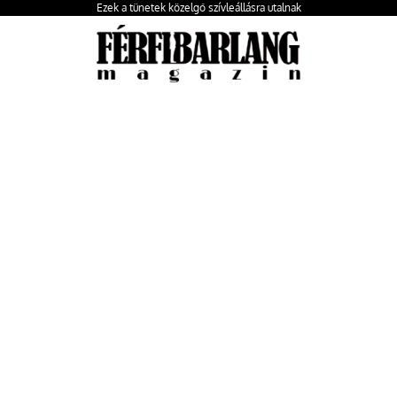
Ezek a tünetek közelgő szívleállásra utalnak