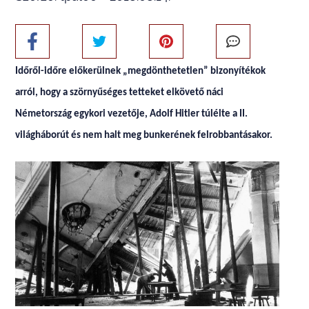
Időről-időre előkerülnek „megdönthetetlen” bizonyítékok
arról, hogy a szörnyűséges tetteket elkövető náci
Németország egykori vezetője, Adolf Hitler túlélte a II.
világháborút és nem halt meg bunkerének felrobbantásakor.