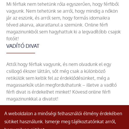
Mi férfiak nem tehetünk róla egyszerűen, hogy férfiből
vagyunk. Nem tehetünk se arról, hogy mindig a nőkön
jár az eszünk, és arról sem, hogy formás idomaikra
téved akarva, akaratlanul a szemünk. Online férfi
magazinunkból sem hagyhattuk ki a legvadítóbb csajok
fotóit!
VADÍTÓ DIVAT
Attól hogy férfiak vagyunk, és nem olvadunk el egy
csillogó ékszer láttán, sőt még csak a különböző
retikülök sem keltik fel az érdeklődésünket, még a
magassarkúk után megfordulhatunk – illetve a vadító
férfi divat is érdekelhet minket! Kövesd online férfi
magazinunkkal a divatot!
A weboldalon a minőségi felhasználói élmény érdekében
sütiket használunk. Ismerje meg tájékoztatónkat arról,