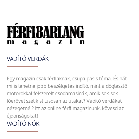
VADÍTÓ VERDÁK
Egy magazin csak férfiaknak, csupa pasis téma. És hát
mi is lehetne jobb beszélgetés indító, mint a döglesztő
motorokkal felszerelt csodamasinák, amik sok-sok
lóerővel szelik stílusosan az utakat? Vadító verdákat
nézegetnél? Itt az online férfi magazinunk, kövesd az
újdonságokat!
VADÍTÓ NŐK