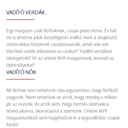
VADÍTÓ VERDÁK
Egy magazin csak férfiaknak, csupa pasis téma. És hát
mi is lehetne jobb beszélgetés indító, mint a döglesztő
motorokkal felszerelt csodamasinák, amik sok-sok
lóerővel szelik stílusosan az utakat? Vadító verdákat
nézegetnél? Itt az online férfi magazinunk, kövesd az
újdonságokat!
VADÍTÓ NŐK
Mi férfiak nem tehetünk róla egyszerűen, hogy férfiből
vagyunk. Nem tehetünk se arról, hogy mindig a nőkön
jár az eszünk, és arról sem, hogy formás idomaikra
téved akarva, akaratlanul a szemünk. Online férfi
magazinunkból sem hagyhattuk ki a legvadítóbb csajok
fotóit!