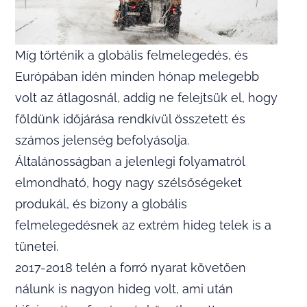
Míg történik a globális felmelegedés, és
Európában idén minden hónap melegebb
volt az átlagosnál, addig ne felejtsük el, hogy
földünk időjárása rendkívül összetett és
számos jelenség befolyásolja.
Általánosságban a jelenlegi folyamatról
elmondható, hogy nagy szélsőségeket
produkál, és bizony a globális
felmelegedésnek az extrém hideg telek is a
tünetei.
2017-2018 telén a forró nyarat követően
nálunk is nagyon hideg volt, ami után