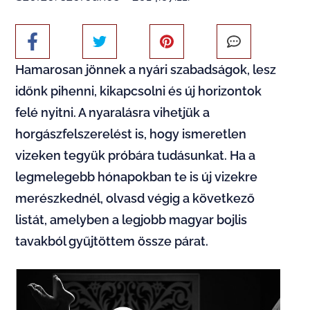
Hamarosan jönnek a nyári szabadságok, lesz
időnk pihenni, kikapcsolni és új horizontok
felé nyitni. A nyaralásra vihetjük a
horgászfelszerelést is, hogy ismeretlen
vizeken tegyük próbára tudásunkat. Ha a
legmelegebb hónapokban te is új vizekre
merészkednél, olvasd végig a következő
listát, amelyben a legjobb magyar bojlis
tavakból gyűjtöttem össze párat.