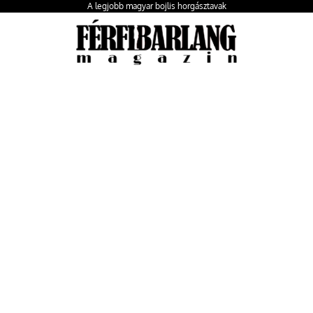
A legjobb magyar bojlis horgásztavak