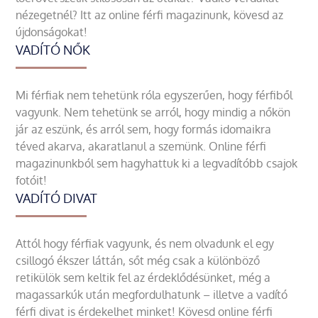
nézegetnél? Itt az online férfi magazinunk, kövesd az
újdonságokat!
VADÍTÓ NŐK
Mi férfiak nem tehetünk róla egyszerűen, hogy férfiből
vagyunk. Nem tehetünk se arról, hogy mindig a nőkön
jár az eszünk, és arról sem, hogy formás idomaikra
téved akarva, akaratlanul a szemünk. Online férfi
magazinunkból sem hagyhattuk ki a legvadítóbb csajok
fotóit!
VADÍTÓ DIVAT
Attól hogy férfiak vagyunk, és nem olvadunk el egy
csillogó ékszer láttán, sőt még csak a különböző
retikülök sem keltik fel az érdeklődésünket, még a
magassarkúk után megfordulhatunk – illetve a vadító
férfi divat is érdekelhet minket! Kövesd online férfi