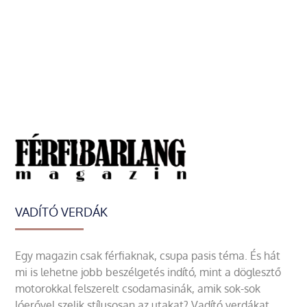
VADÍTÓ VERDÁK
Egy magazin csak férfiaknak, csupa pasis téma. És hát
mi is lehetne jobb beszélgetés indító, mint a döglesztő
motorokkal felszerelt csodamasinák, amik sok-sok
lóerővel szelik stílusosan az utakat? Vadító verdákat