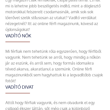
Egy magazin csak férfiaknak, csupa pasis téma. És hát
mi is lehetne jobb beszélgetés indító, mint a döglesztő
motorokkal felszerelt csodamasinák, amik sok-sok
lóerővel szelik stílusosan az utakat? Vadító verdákat
nézegetnél? Itt az online férfi magazinunk, kövesd az
újdonságokat!
VADÍTÓ NŐK
Mi férfiak nem tehetünk róla egyszerűen, hogy férfiből
vagyunk. Nem tehetünk se arról, hogy mindig a nőkön
jár az eszünk, és arról sem, hogy formás idomaikra
téved akarva, akaratlanul a szemünk. Online férfi
magazinunkból sem hagyhattuk ki a legvadítóbb csajok
fotóit!
VADÍTÓ DIVAT
Attól hogy férfiak vagyunk, és nem olvadunk el egy
csillogó ékszer láttán, sőt még csak a különböző