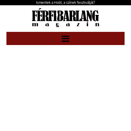
Ismeritek a Holit, a színek fesztiválját?