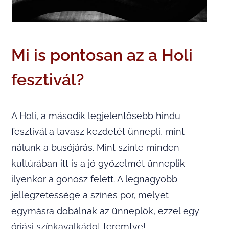
Mi is pontosan az a Holi
fesztivál?
A Holi, a második legjelentősebb hindu
fesztivál a tavasz kezdetét ünnepli, mint
nálunk a busójárás. Mint szinte minden
kultúrában itt is a jó győzelmét ünneplik
ilyenkor a gonosz felett. A legnagyobb
jellegzetessége a színes por, melyet
egymásra dobálnak az ünneplők, ezzel egy
óriási színkavalkádot teremtve!