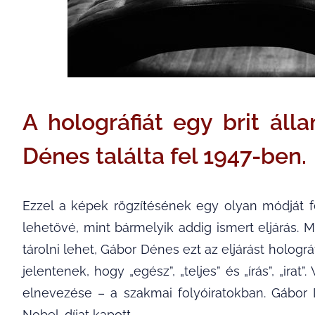
A holográfiát egy brit ál
Dénes találta fel 1947-ben.
Ezzel a képek rögzítésének egy olyan módját fe
lehetővé, mint bármelyik addig ismert eljárás. 
tárolni lehet, Gábor Dénes ezt az eljárást hologr
jelentenek, hogy „egész”, „teljes” és „írás”, „ira
elnevezése – a szakmai folyóiratokban. Gábor D
Nobel-díjat kapott.