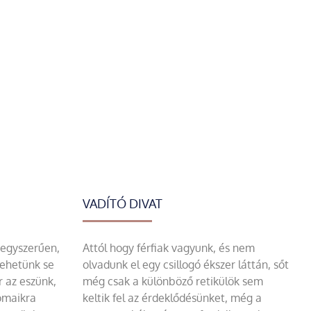
VADÍTÓ DIVAT
 egyszerűen,
Attól hogy férfiak vagyunk, és nem
tehetünk se
olvadunk el egy csillogó ékszer láttán, sőt
r az eszünk,
még csak a különböző retikülök sem
omaikra
keltik fel az érdeklődésünket, még a