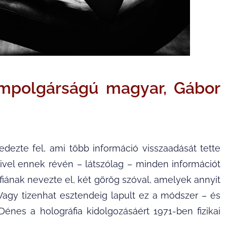
lampolgárságú magyar, Gábor
dezte fel, ami több információ visszaadását tette
Mivel ennek révén – látszólag – minden információt
áfiának nevezte el, két görög szóval, amelyek annyit
t”. Vagy tizenhat esztendeig lapult ez a módszer – és
énes a holográfia kidolgozásáért 1971-ben fizikai