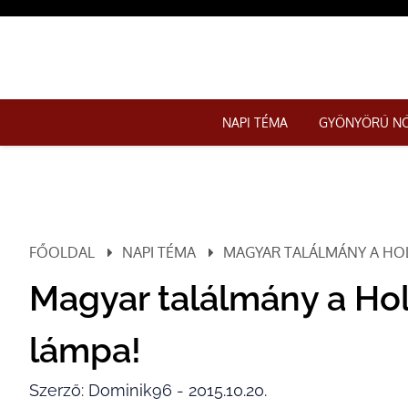
NAPI TÉMA
GYÖNYÖRŰ N
FŐOLDAL
NAPI TÉMA
MAGYAR TALÁLMÁNY A HO
Magyar találmány a Ho
lámpa!
Szerző: Dominik96 - 2015.10.20.