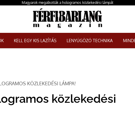
Magyarok megalkották a hologramos közlekedési lámpát
ŐK
KELL EGY KIS LAZÍTÁS
LENYŰGÖZŐ TECHNIKA
MINDE
LOGRAMOS KÖZLEKEDÉSI LÁMPA!
logramos közlekedési