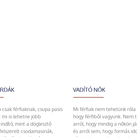
ERDÁK
VADÍTÓ NŐK
csak férfiaknak, csupa pasis
Mi férfiak nem tehetünk róla
 mi is lehetne jobb
hogy férfiből vagyunk. Nem 
indító, mint a döglesztő
arról, hogy mindig a nőkön já
felszerelt csodamasinák,
és arról sem, hogy formás id