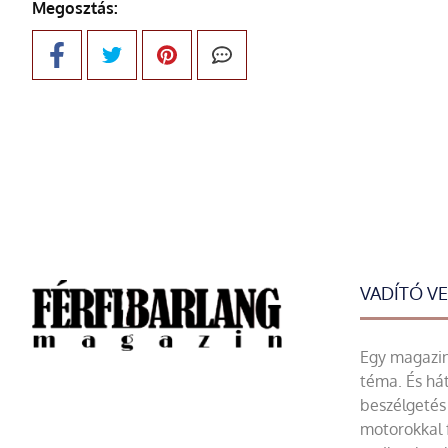
Megosztás:
VADÍTÓ V
Egy magazin 
téma. És hát
beszélgetés 
motorokkal 