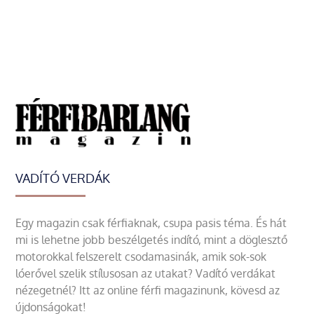
VADÍTÓ VERDÁK
Egy magazin csak férfiaknak, csupa pasis téma. És hát
mi is lehetne jobb beszélgetés indító, mint a döglesztő
motorokkal felszerelt csodamasinák, amik sok-sok
lóerővel szelik stílusosan az utakat? Vadító verdákat
nézegetnél? Itt az online férfi magazinunk, kövesd az
újdonságokat!