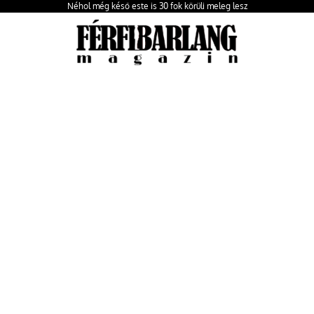
Néhol még késő este is 30 fok körüli meleg lesz