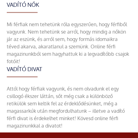
VADÍTÓ NŐK
Mi férfiak nem tehetünk róla egyszerűen, hogy férfiből
vagyunk. Nem tehetünk se arról, hogy mindig a nőkön
jár az eszünk, és arról sem, hogy formás idomaikra
téved akarva, akaratlanul a szemünk. Online férfi
magazinunkból sem hagyhattuk ki a legvadítóbb csajok
fotóit!
VADÍTÓ DIVAT
Attól hogy férfiak vagyunk, és nem olvadunk el egy
csillogó ékszer láttán, sőt még csak a különböző
retikülök sem keltik fel az érdeklődésünket, még a
magassarkúk után megfordulhatunk – illetve a vadító
férfi divat is érdekelhet minket! Kövesd online férfi
magazinunkkal a divatot!