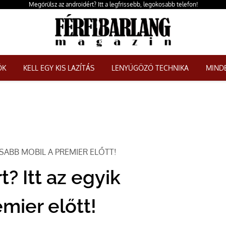
Megőrülsz az androidért? Itt a legfrissebb, legokosabb telefon!
ŐK
KELL EGY KIS LAZÍTÁS
LENYŰGÖZŐ TECHNIKA
MINDE
SABB MOBIL A PREMIER ELŐTT!
? Itt az egyik
mier előtt!