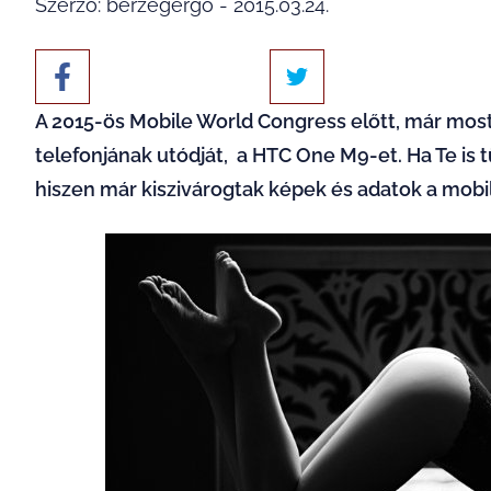
Szerző: berzegergo - 2015.03.24.
A 2015-ös Mobile World Congress előtt, már mos
telefonjának utódját, a HTC One M9-et. Ha Te is 
hiszen már kiszivárogtak képek és adatok a mobil