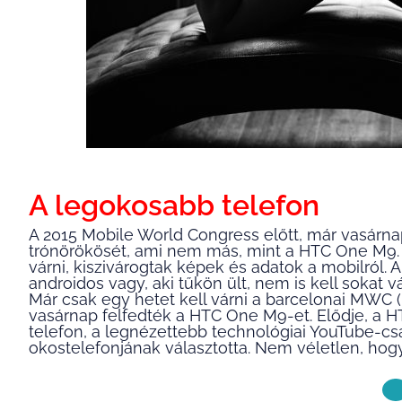
A legokosabb telefon
A 2015 Mobile World Congress előtt, már vasárna
trónörökösét, ami nem más, mint a HTC One M9. 
várni, kiszivárogtak képek és adatok a mobilról. A
androidos vagy, aki tűkön ült, nem is kell sokat v
Már csak egy hetet kell várni a barcelonai MWC 
vasárnap felfedték a HTC One M9-et. Elődje, a 
telefon, a legnézettebb technológiai YouTube-c
okostelefonjának választotta. Nem véletlen, hog