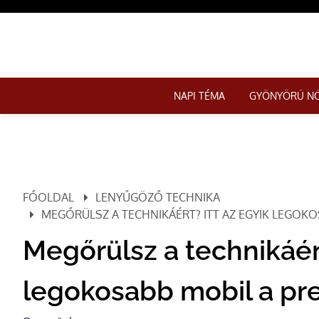
NAPI TÉMA
GYÖNYÖRŰ N
FŐOLDAL
LENYŰGÖZŐ TECHNIKA
MEGŐRÜLSZ A TECHNIKÁÉRT? ITT AZ EGYIK LEGOKO
Megőrülsz a technikáért
legokosabb mobil a pre