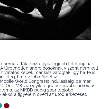
p bemutatták 2014 egyik legjobb telefonjának
A türelmetlen androidosoknak viszont nem kell
 hivatalos képek már kiszivárogtak, így ha Te is
árj, elég, ha tovább görgetsz.
(Mobile World Congress) indulásááig, de már
HTC One M8, az egyik legnépszerűbb androidos
satorna, az MKBD pedig 2014 legjobb
y ekkora figyelem övezi az utód érkezését.