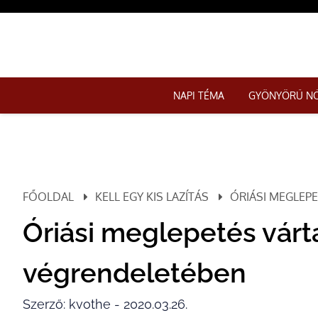
NAPI TÉMA
GYÖNYÖRŰ N
FŐOLDAL
KELL EGY KIS LAZÍTÁS
ÓRIÁSI MEGLEPE
Óriási meglepetés várta
végrendeletében
Szerző: kvothe - 2020.03.26.