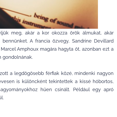
 éljük meg, akár a kor okozza örök álmukat, akár
 bennünket. A francia özvegy, Sandrine Devillard
e, Marcel Amphoux magára hagyta őt, azonban ezt a
n gondolnának.
ozott a legdögösebb férfiak közé, mindenki nagyon
 évesen is különcként tekintettek a kissé hóbortos,
 hagyományokhoz hűen csinált. Például egy apró
l.