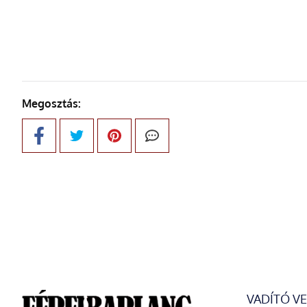
KÖVETKE
Megosztás:
VADÍTÓ V