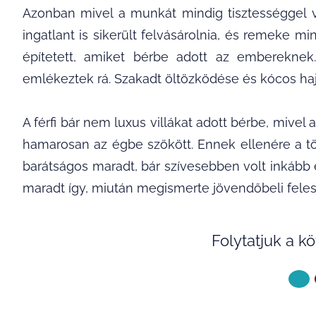
Azonban mivel a munkát mindig tisztességgel vé
ingatlant is sikerült felvásárolnia, és remeke m
építetett, amiket bérbe adott az embereknek
emlékeztek rá. Szakadt öltözködése és kócos haj
A férfi bár nem luxus villákat adott bérbe, mivel
hamarosan az égbe szökött. Ennek ellenére a töb
barátságos maradt, bár szívesebben volt inkább
maradt így, miután megismerte jövendőbeli feles
Folytatjuk a k