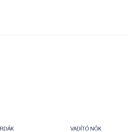
ZŐ OLDAL
ERDÁK
VADÍTÓ NŐK