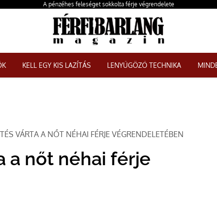
A pénzéhes feleséget sokkolta férje végrendelete
ŐK
KELL EGY KIS LAZÍTÁS
LENYŰGÖZŐ TECHNIKA
MINDE
TÉS VÁRTA A NŐT NÉHAI FÉRJE VÉGRENDELETÉBEN
 a nőt néhai férje