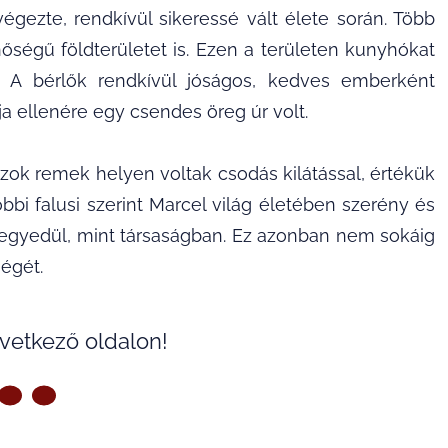
gezte, rendkívül sikeressé vált élete során. Több
inőségű földterületet is. Ezen a területen kunyhókat
. A bérlők rendkívül jóságos, kedves emberként
a ellenére egy csendes öreg úr volt.
 azok remek helyen voltak csodás kilátással, értékük
bi falusi szerint Marcel világ életében szerény és
 egyedül, mint társaságban. Ez azonban nem sokáig
égét.
övetkező oldalon!