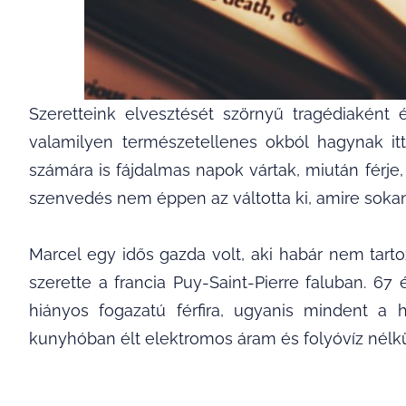
Szeretteink elvesztését szörnyű tragédiaként
valamilyen természetellenes okból hagynak itt
számára is fájdalmas napok vártak, miután férj
szenvedés nem éppen az váltotta ki, amire soka
Marcel egy idős gazda volt, aki habár nem tart
szerette a francia Puy-Saint-Pierre faluban. 67
hiányos fogazatú férfira, ugyanis mindent a
kunyhóban élt elektromos áram és folyóvíz nélkü