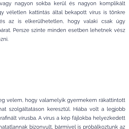
 vagy nagyon sokba kerül és nagyon komplikált
 véletlen kattintás által bekapott vírus is tönkre
s az is elkerülhetetlen, hogy valaki csak úgy
 párat. Persze szinte minden esetben lehetnek vész
zni.
eg velem, hogy valamelyik gyermekem rákattintott
at szolgáltatáson keresztül. Hiába volt a legjobb
afinált vírusba. A vírus a kép fájlokba helyezkedett
thatatlannak bizonyult, bármivel is próbálkoztunk az