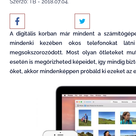
Szerző: TB - 2018.07.04.
A digitális korban már mindent a számítógépe
mindenki kezében okos telefonokat látni
megsokszorozódott. Most olyan ötleteket mut
esetén is megőrizheted képeidet, így mindig biz
őket, akkor mindenképpen próbáld ki ezeket az