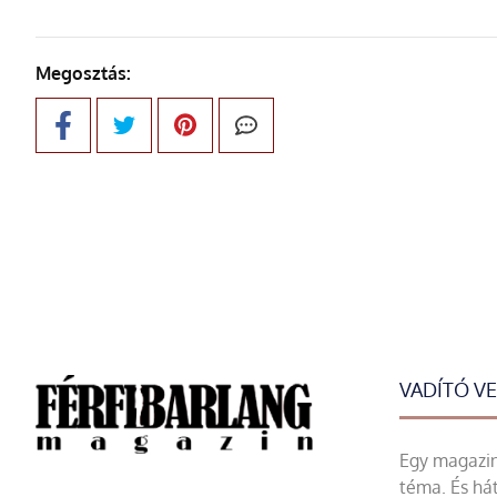
Megosztás:
VADÍTÓ V
Egy magazin 
téma. És hát