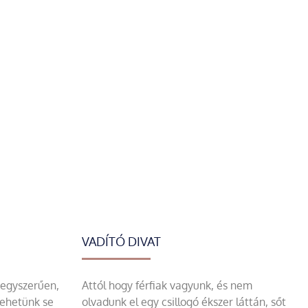
VADÍTÓ DIVAT
 egyszerűen,
Attól hogy férfiak vagyunk, és nem
tehetünk se
olvadunk el egy csillogó ékszer láttán, sőt