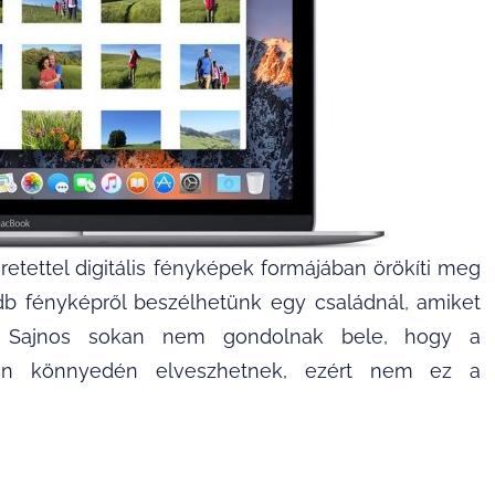
etettel digitális fényképek formájában örökíti meg
 db fényképről beszélhetünk egy családnál, amiket
k. Sajnos sokan nem gondolnak bele, hogy a
yon könnyedén elveszhetnek, ezért nem ez a