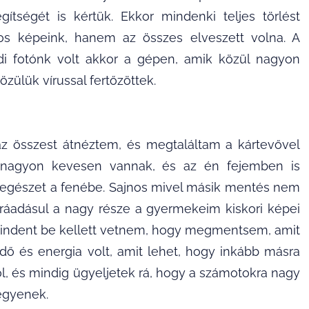
tségét is kértük. Ekkor mindenki teljes törlést
sos képeink, hanem az összes elveszett volna. A
ádi fotónk volt akkor a gépen, amik közül nagyon
zülük vírussal fertőzöttek.
az összest átnéztem, és megtaláltam a kártevővel
tak nagyon kevesen vannak, és az én fejemben is
 egészet a fenébe. Sajnos mivel másik mentés nem
 ráadásul a nagy része a gyermekeim kiskori képei
mindent be kellett vetnem, hogy megmentsem, amit
idő és energia volt, amit lehet, hogy inkább másra
ből, és mindig ügyeljetek rá, hogy a számotokra nagy
legyenek.