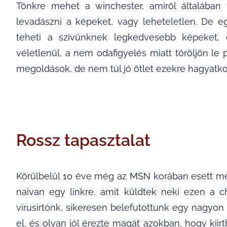
Tönkre mehet a winchester, amiről általában
levadászni a képeket, vagy leheteletlen. De egy
teheti a szívünknek legkedvesebb képeket, é
véletlenül, a nem odafigyelés miatt töröljön le
megoldások, de nem túl jó ötlet ezekre hagyatko
Rossz tapasztalat
Körülbelül 10 éve még az MSN korában esett m
naivan egy linkre, amit küldtek neki ezen a ch
vírusirtónk, sikeresen belefutottunk egy nagyon r
el, és olyan jól érezte magát azokban, hogy kiir