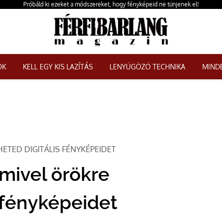
Próbáld ki ezeket a módszereket, hogy fényképeid ne tűnjenek el!
ŐK
KELL EGY KIS LAZÍTÁS
LENYŰGÖZŐ TECHNIKA
MINDE
TED DIGITÁLIS FÉNYKÉPEIDET
mivel örökre
 fényképeidet