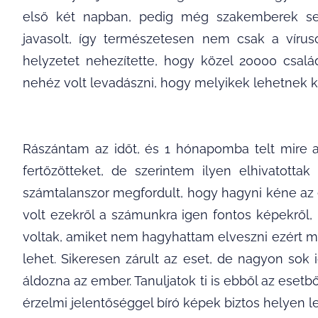
első két napban, pedig még szakemberek segí
javasolt, így természetesen nem csak a víru
helyzetet nehezítette, hogy közel 20000 csal
nehéz volt levadászni, hogy melyikek lehetnek kö
Rászántam az időt, és 1 hónapomba telt mire 
fertőzötteket, de szerintem ilyen elhivatot
számtalanszor megfordult, hogy hagyni kéne az
volt ezekről a számunkra igen fontos képekről,
voltak, amiket nem hagyhattam elveszni ezért 
lehet. Sikeresen zárult az eset, de nagyon sok 
áldozna az ember. Tanuljatok ti is ebből az eset
érzelmi jelentőséggel bíró képek biztos helyen 