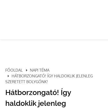
FŐOLDAL
NAPI TÉMA
HÁTBORZONGATÓ! ÍGY HALDOKLIK JELENLEG
SZERETETT BOLYGÓNK!
Hátborzongató! Így
haldoklik jelenleg