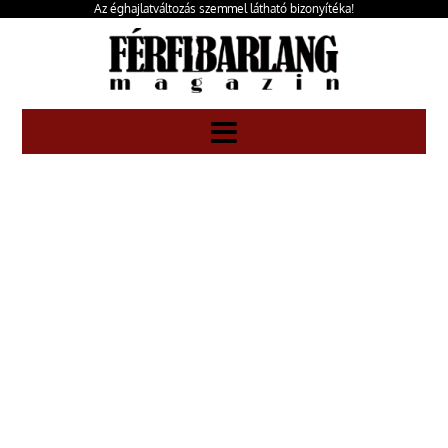
Az éghajlatváltozás szemmel látható bizonyítéka!