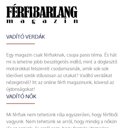
VADÍTÓ VERDÁK
Egy magazin csak férfiaknak, csupa pasis téma. És hát
mi is lehetne jobb beszélgetés indító, mint a döglesztő
motorokkal felszerelt csodamasinák, amik sok-sok
lóerővel szelik stílusosan az utakat? Vadító verdákat
nézegetnél? Itt az online férfi magazinunk, kövesd az
újdonságokat!
VADÍTÓ NŐK
Mi férfiak nem tehetünk róla egyszerűen, hogy férfiből
vagyunk. Nem tehetünk se arról, hogy mindig a nőkön