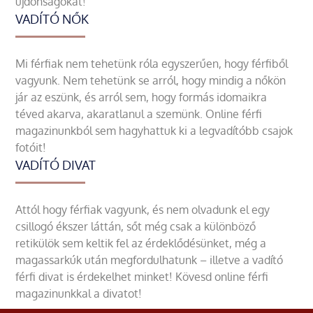
újdonságokat!
VADÍTÓ NŐK
Mi férfiak nem tehetünk róla egyszerűen, hogy férfiből
vagyunk. Nem tehetünk se arról, hogy mindig a nőkön
jár az eszünk, és arról sem, hogy formás idomaikra
téved akarva, akaratlanul a szemünk. Online férfi
magazinunkból sem hagyhattuk ki a legvadítóbb csajok
fotóit!
VADÍTÓ DIVAT
Attól hogy férfiak vagyunk, és nem olvadunk el egy
csillogó ékszer láttán, sőt még csak a különböző
retikülök sem keltik fel az érdeklődésünket, még a
magassarkúk után megfordulhatunk – illetve a vadító
férfi divat is érdekelhet minket! Kövesd online férfi
magazinunkkal a divatot!