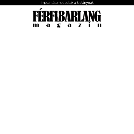
Implantátumot adtak a kislánynak