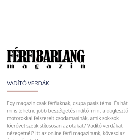
VADÍTÓ VERDÁK
Egy magazin csak férfiaknak, csupa pasis téma. És hát
mi is lehetne jobb beszélgetés indító, mint a döglesztő
motorokkal felszerelt csodamasinák, amik sok-sok
lóerővel szelik stílusosan az utakat? Vadító verdákat
nézegetnél? Itt az online férfi magazinunk, kövesd az