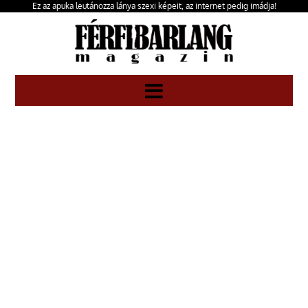
Ez az apuka leutánozza lánya szexi képeit, az internet pedig imádja!