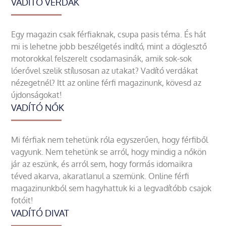
VADÍTÓ VERDÁK
Egy magazin csak férfiaknak, csupa pasis téma. És hát
mi is lehetne jobb beszélgetés indító, mint a döglesztő
motorokkal felszerelt csodamasinák, amik sok-sok
lóerővel szelik stílusosan az utakat? Vadító verdákat
nézegetnél? Itt az online férfi magazinunk, kövesd az
újdonságokat!
VADÍTÓ NŐK
Mi férfiak nem tehetünk róla egyszerűen, hogy férfiből
vagyunk. Nem tehetünk se arról, hogy mindig a nőkön
jár az eszünk, és arról sem, hogy formás idomaikra
téved akarva, akaratlanul a szemünk. Online férfi
magazinunkból sem hagyhattuk ki a legvadítóbb csajok
fotóit!
VADÍTÓ DIVAT