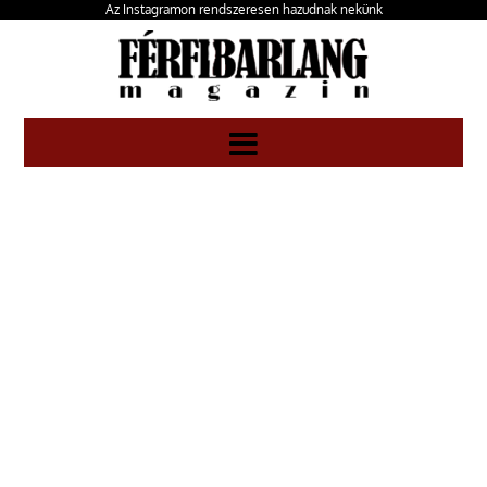
Az Instagramon rendszeresen hazudnak nekünk