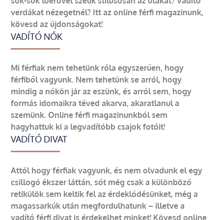
sok-sok lóerővel szelik stílusosan az utakat? Vadító
verdákat nézegetnél? Itt az online férfi magazinunk,
kövesd az újdonságokat!
VADÍTÓ NŐK
Mi férfiak nem tehetünk róla egyszerűen, hogy
férfiből vagyunk. Nem tehetünk se arról, hogy
mindig a nőkön jár az eszünk, és arról sem, hogy
formás idomaikra téved akarva, akaratlanul a
szemünk. Online férfi magazinunkból sem
hagyhattuk ki a legvadítóbb csajok fotóit!
VADÍTÓ DIVAT
Attól hogy férfiak vagyunk, és nem olvadunk el egy
csillogó ékszer láttán, sőt még csak a különböző
retikülök sem keltik fel az érdeklődésünket, még a
magassarkúk után megfordulhatunk – illetve a
vadító férfi divat is érdekelhet minket! Kövesd online