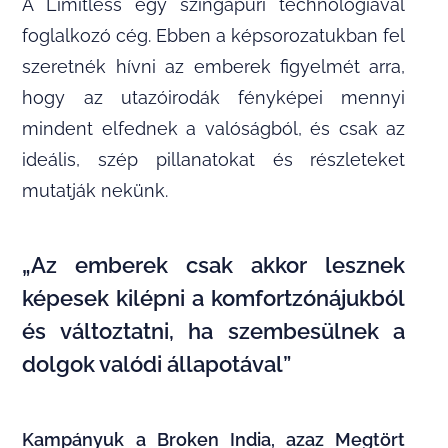
A Limitless egy szingapúri technológiával
foglalkozó cég. Ebben a képsorozatukban fel
szeretnék hívni az emberek figyelmét arra,
hogy az utazóirodák fényképei mennyi
mindent elfednek a valóságból, és csak az
ideális, szép pillanatokat és részleteket
mutatják nekünk.
„Az emberek csak akkor lesznek
képesek kilépni a komfortzónájukból
és változtatni, ha szembesülnek a
dolgok valódi állapotával”
Kampányuk a Broken India, azaz Megtört