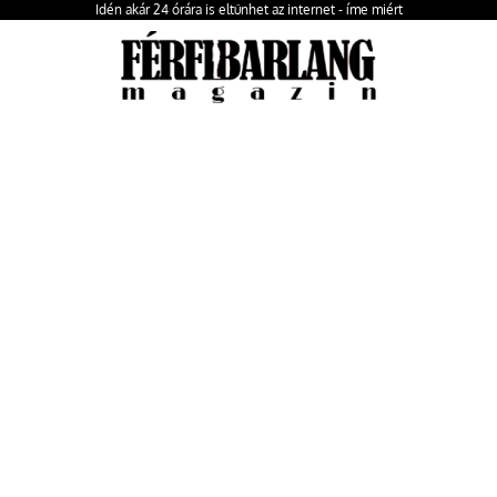
Idén akár 24 órára is eltűnhet az internet - íme miért