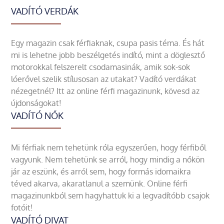
VADÍTÓ VERDÁK
Egy magazin csak férfiaknak, csupa pasis téma. És hát
mi is lehetne jobb beszélgetés indító, mint a döglesztő
motorokkal felszerelt csodamasinák, amik sok-sok
lóerővel szelik stílusosan az utakat? Vadító verdákat
nézegetnél? Itt az online férfi magazinunk, kövesd az
újdonságokat!
VADÍTÓ NŐK
Mi férfiak nem tehetünk róla egyszerűen, hogy férfiből
vagyunk. Nem tehetünk se arról, hogy mindig a nőkön
jár az eszünk, és arról sem, hogy formás idomaikra
téved akarva, akaratlanul a szemünk. Online férfi
magazinunkból sem hagyhattuk ki a legvadítóbb csajok
fotóit!
VADÍTÓ DIVAT