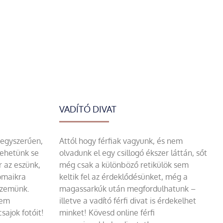
VADÍTÓ DIVAT
 egyszerűen,
Attól hogy férfiak vagyunk, és nem
tehetünk se
olvadunk el egy csillogó ékszer láttán, sőt
r az eszünk,
még csak a különböző retikülök sem
omaikra
keltik fel az érdeklődésünket, még a
szemünk.
magassarkúk után megfordulhatunk –
sem
illetve a vadító férfi divat is érdekelhet
sajok fotóit!
minket! Kövesd online férfi