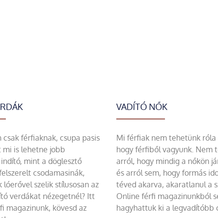
ERDÁK
VADÍTÓ NŐK
csak férfiaknak, csupa pasis
Mi férfiak nem tehetünk róla
 mi is lehetne jobb
hogy férfiből vagyunk. Nem 
indító, mint a döglesztő
arról, hogy mindig a nőkön já
felszerelt csodamasinák,
és arról sem, hogy formás id
 lóerővel szelik stílusosan az
téved akarva, akaratlanul a 
tó verdákat nézegetnél? Itt
Online férfi magazinunkból 
rfi magazinunk, kövesd az
hagyhattuk ki a legvadítóbb c