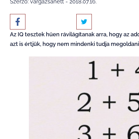
Szerző: vargazsanett - 2018.07.16.
Az IQ tesztek hűen rávilágítanak arra, hogy az 
azt is értjük, hogy nem mindenki tudja megoldani