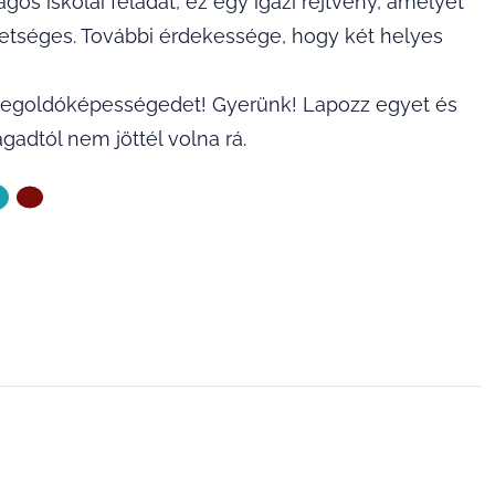
gos iskolai feladat, ez egy igazi rejtvény, amelyet
hetséges. További érdekessége, hogy két helyes
zd megoldóképességedet! Gyerünk! Lapozz egyet és
adtól nem jöttél volna rá.
ZŐ OLDAL