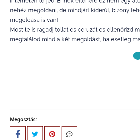
interneten terjed. Ennek ellenére ez nem egy átla
nehéz megoldani, de mindjárt kiderül, bizony le
megoldása is van!
Most te is ragadj tollat és ceruzát és ellenőri
megtalálod mind a két megoldást, ha esetleg mag
KÖVETKE
Megosztás: