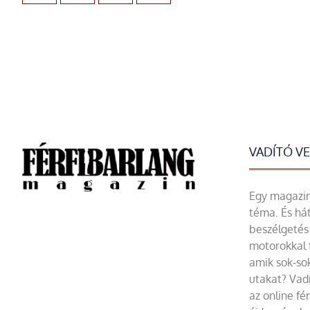
VADÍTÓ V
Egy magazin 
téma. És hát
beszélgetés 
motorokkal 
amik sok-sok
utakat? Vadí
az online fé