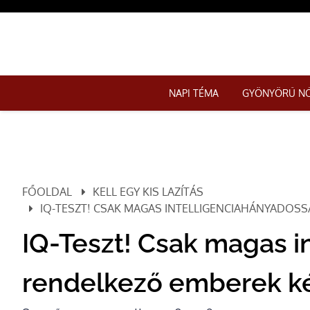
NAPI TÉMA
GYÖNYÖRŰ N
FŐOLDAL
KELL EGY KIS LAZÍTÁS
IQ-TESZT! CSAK MAGAS INTELLIGENCIAHÁNYADOS
IQ-Teszt! Csak magas i
rendelkező emberek k