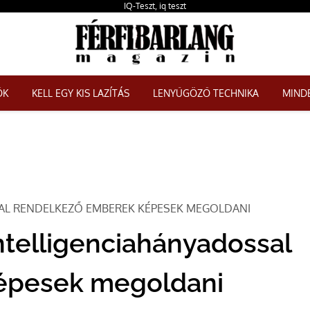
IQ-Teszt, iq teszt
ŐK
KELL EGY KIS LAZÍTÁS
LENYŰGÖZŐ TECHNIKA
MINDE
SAL RENDELKEZŐ EMBEREK KÉPESEK MEGOLDANI
ntelligenciahányadossal
épesek megoldani