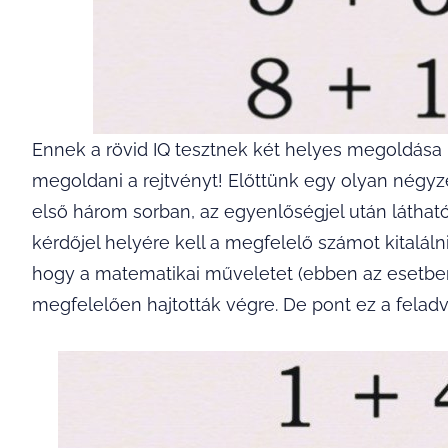
Ennek a rövid IQ tesztnek két helyes megoldása 
megoldani a rejtvényt! Előttünk egy olyan négyz
első három sorban, az egyenlőségjel után látható
kérdőjel helyére kell a megfelelő számot kitalálni
hogy a matematikai műveletet (ebben az esetben
megfelelően hajtották végre. De pont ez a fela