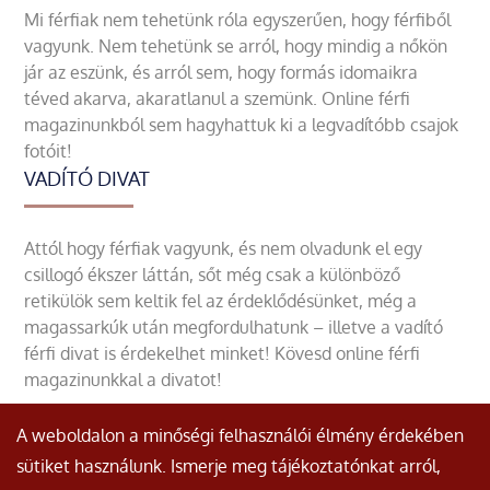
Mi férfiak nem tehetünk róla egyszerűen, hogy férfiből
vagyunk. Nem tehetünk se arról, hogy mindig a nőkön
jár az eszünk, és arról sem, hogy formás idomaikra
téved akarva, akaratlanul a szemünk. Online férfi
magazinunkból sem hagyhattuk ki a legvadítóbb csajok
fotóit!
VADÍTÓ DIVAT
Attól hogy férfiak vagyunk, és nem olvadunk el egy
csillogó ékszer láttán, sőt még csak a különböző
retikülök sem keltik fel az érdeklődésünket, még a
magassarkúk után megfordulhatunk – illetve a vadító
férfi divat is érdekelhet minket! Kövesd online férfi
magazinunkkal a divatot!
A weboldalon a minőségi felhasználói élmény érdekében
sütiket használunk. Ismerje meg tájékoztatónkat arról,