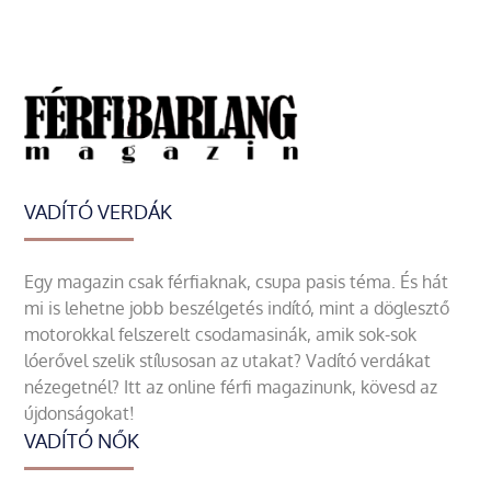
VADÍTÓ VERDÁK
Egy magazin csak férfiaknak, csupa pasis téma. És hát
mi is lehetne jobb beszélgetés indító, mint a döglesztő
motorokkal felszerelt csodamasinák, amik sok-sok
lóerővel szelik stílusosan az utakat? Vadító verdákat
nézegetnél? Itt az online férfi magazinunk, kövesd az
újdonságokat!
VADÍTÓ NŐK