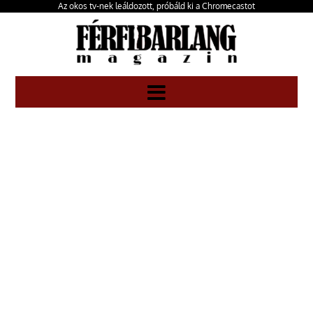
Az okos tv-nek leáldozott, próbáld ki a Chromecastot