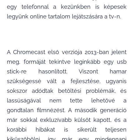
egy telefonnal a kezünkben is képesek
legyünk online tartalom lejátszására a tv-n.
A Chromecast első verziója 2013-ban jelent
meg, formáját tekintve leginkább egy usb
stick-re hasonlított. Viszont hamar
szükségessé vált a fejlesztése, ugyanis
sokszor adódtak betöltési problémák, és
lassúságával nem tette lehetővé a
gondtalan filmnézést. A második generáció
már sokkal exkluzívabb külsőt kapott, és a
korábbi hibákat is sikerült teljesen
kiküszöbölni, így már egy mindennapi