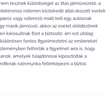
or nem tesznek különbséget az ittas járművezető, a
elektromos rollerren közlekedő által okozott esetek
áros vagy rollerező miatt kell egy autósnak
egy másik járművel, akkor az esetet előidézőnek
n károsultnak fizet a biztosító, ám ezt utólag
or különösen fontos figyelmeztetni az embereket
özleményben felhívták a figyelmet arra is, hogy
anok, amelyek tulajdonosai kiposztolták a
ofiknak rutinmunka feltérképezni a biztos