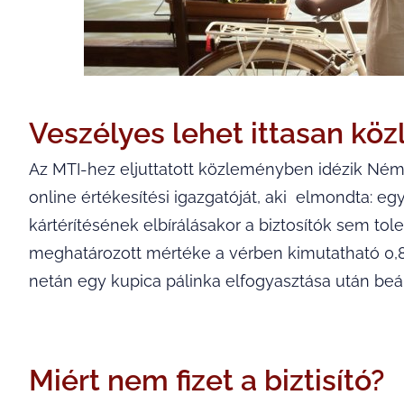
Veszélyes lehet ittasan köz
Az MTI-hez eljuttatott közleményben idézik Néme
online értékesítési igazgatóját, aki elmondta: egy
kártérítésének elbírálásakor a biztosítók sem tole
meghatározott mértéke a vérben kimutatható 0,8 
netán egy kupica pálinka elfogyasztása után beál
Miért nem fizet a biztisító?