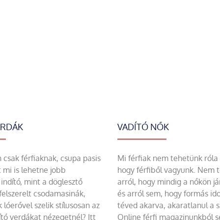
ERDÁK
VADÍTÓ NŐK
csak férfiaknak, csupa pasis
Mi férfiak nem tehetünk róla
 mi is lehetne jobb
hogy férfiből vagyunk. Nem 
indító, mint a döglesztő
arról, hogy mindig a nőkön já
felszerelt csodamasinák,
és arról sem, hogy formás id
 lóerővel szelik stílusosan az
téved akarva, akaratlanul a 
tó verdákat nézegetnél? Itt
Online férfi magazinunkból 