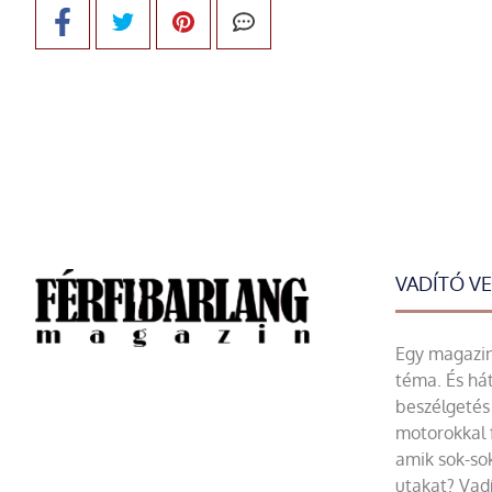
VADÍTÓ V
Egy magazin 
téma. És hát
beszélgetés 
motorokkal 
amik sok-sok
utakat? Vadí