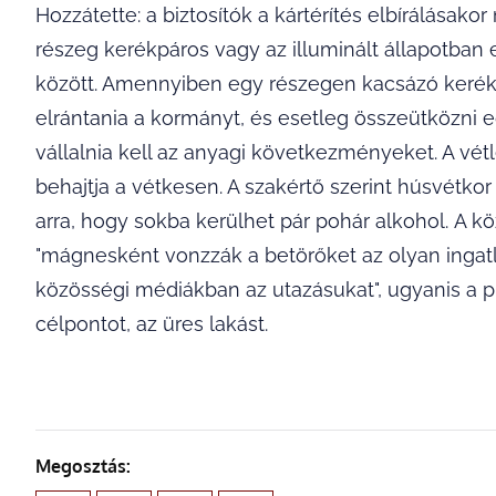
Hozzátette: a biztosítók a kártérítés elbírálásak
részeg kerékpáros vagy az illuminált állapotban 
között. Amennyiben egy részegen kacsázó kerékp
elrántania a kormányt, és esetleg összeütközni 
vállalnia kell az anyagi következményeket. A vétle
behajtja a vétkesen. A szakértő szerint húsvétk
arra, hogy sokba kerülhet pár pohár alkohol. A k
"mágnesként vonzzák a betörőket az olyan ingatl
közösségi médiákban az utazásukat", ugyanis a pr
célpontot, az üres lakást.
Megosztás: