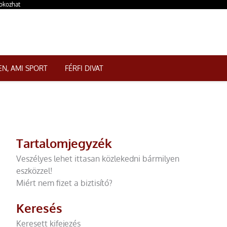
 okozhat
N, AMI SPORT
FÉRFI DIVAT
Tartalomjegyzék
Veszélyes lehet ittasan közlekedni bármilyen
eszközzel!
Miért nem fizet a biztisító?
Keresés
Keresett kifejezés