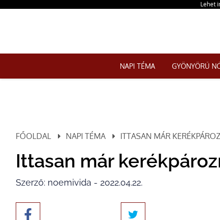
Lehet i
NAPI TÉMA
GYÖNYÖRŰ N
FŐOLDAL
NAPI TÉMA
ITTASAN MÁR KERÉKPÁROZ
Ittasan már kerékpároz
Szerző: noemivida - 2022.04.22.