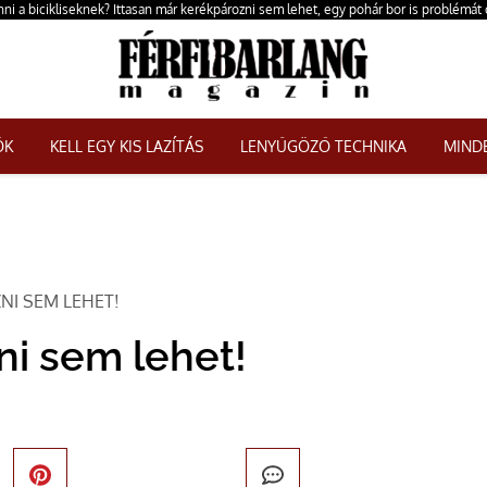
nni a bicikliseknek? Ittasan már kerékpározni sem lehet, egy pohár bor is problémát
ŐK
KELL EGY KIS LAZÍTÁS
LENYŰGÖZŐ TECHNIKA
MINDE
NI SEM LEHET!
ni sem lehet!