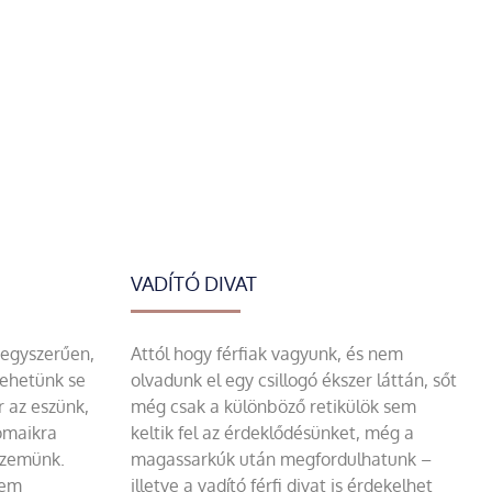
VADÍTÓ DIVAT
 egyszerűen,
Attól hogy férfiak vagyunk, és nem
tehetünk se
olvadunk el egy csillogó ékszer láttán, sőt
r az eszünk,
még csak a különböző retikülök sem
omaikra
keltik fel az érdeklődésünket, még a
szemünk.
magassarkúk után megfordulhatunk –
sem
illetve a vadító férfi divat is érdekelhet