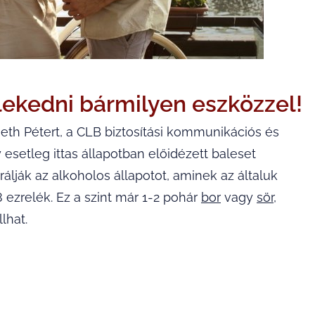
lekedni bármilyen eszközzel!
th Pétert, a CLB biztosítási kommunikációs és
 esetleg ittas állapotban előidézett baleset
rálják az alkoholos állapotot, aminek az általuk
ezrelék. Ez a szint már 1-2 pohár
bor
vagy
sör
,
lhat.