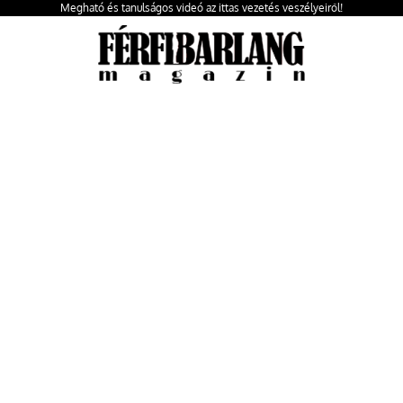
Megható és tanulságos videó az ittas vezetés veszélyeiről!