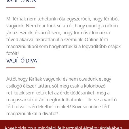
VADÍTÓ NŐK
Mi férfiak nem tehetünk róla egyszerűen, hogy férfiből
vagyunk. Nem tehetünk se arról, hogy mindig a nőkön
jár az eszünk, és arról sem, hogy formás idomaikra
téved akarva, akaratlanul a szemünk. Online férfi
magazinunkból sem hagyhattuk ki a legvadítóbb csajok
fotóit!
VADÍTÓ DIVAT
Attól hogy férfiak vagyunk, és nem olvadunk el egy
csillogó ékszer láttán, sőt még csak a különböző
retikülök sem keltik fel az érdeklődésünket, még a
magassarkúk után megfordulhatunk – illetve a vadító
férfi divat is érdekelhet minket! Kövesd online férfi
magazinunkkal a divatot!
A weboldalon a minőségi felhasználói élmény érdekében