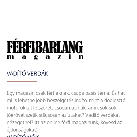
VADÍTÓ VERDÁK
Egy magazin csak férfiaknak, csupa pasis téma. És hát
mi is lehetne jobb beszélgetés indító, mint a döglesztő
motorokkal felszerelt csodamasinák, amik sok-sok
lóerővel szelik stílusosan az utakat? Vadító verdákat
nézegetnél? Itt az online férfi magazinunk, kövesd az
újdonságokat!