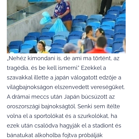
„Nehéz kimondani is, de ami ma történt, az
tragédia, és be kell ismerni.” Ezekkel a
szavakkal illette a japán válogatott edzője a
világbajnokságon elszenvedett vereségüket.
A drámai meccs után Japán búcsúzott az
oroszországi bajnokságtól. Senki sem ítélte
volna el a sportolókat és a szurkolókat, ha
ezek után csalódva hagyják el a stadiont és
bánatukat alkoholba fojtva próbálják