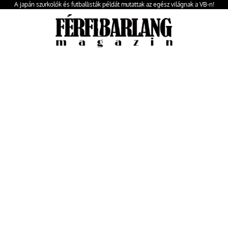
A japán szurkolók és futballisták példát mutattak az egész világnak a VB-n!