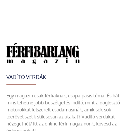
VADÍTÓ VERDÁK
Egy magazin csak férfiaknak, csupa pasis téma. És hát
mi is lehetne jobb beszélgetés indító, mint a döglesztő
motorokkal felszerelt csodamasinák, amik sok-sok
lóerővel szelik stílusosan az utakat? Vadító verdákat
nézegetnél? Itt az online férfi magazinunk, kövesd az
újdonságokat!