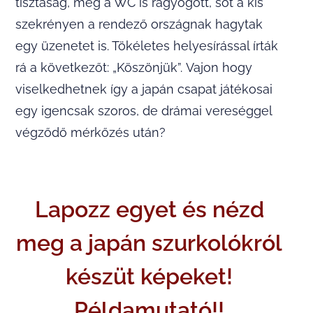
tisztaság, még a WC is ragyogott, sőt a kis
szekrényen a rendező országnak hagytak
egy üzenetet is. Tökéletes helyesírással írták
rá a következőt: „Köszönjük”. Vajon hogy
viselkedhetnek így a japán csapat játékosai
egy igencsak szoros, de drámai vereséggel
végződő mérkőzés után?
Lapozz egyet és nézd
meg a japán szurkolókról
készüt képeket!
Példamutató!!