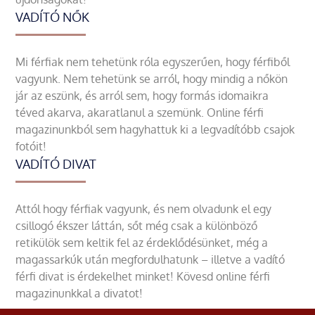
VADÍTÓ NŐK
Mi férfiak nem tehetünk róla egyszerűen, hogy férfiből
vagyunk. Nem tehetünk se arról, hogy mindig a nőkön
jár az eszünk, és arról sem, hogy formás idomaikra
téved akarva, akaratlanul a szemünk. Online férfi
magazinunkból sem hagyhattuk ki a legvadítóbb csajok
fotóit!
VADÍTÓ DIVAT
Attól hogy férfiak vagyunk, és nem olvadunk el egy
csillogó ékszer láttán, sőt még csak a különböző
retikülök sem keltik fel az érdeklődésünket, még a
magassarkúk után megfordulhatunk – illetve a vadító
férfi divat is érdekelhet minket! Kövesd online férfi
magazinunkkal a divatot!