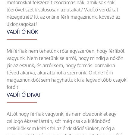
motorokkal felszerelt csodamasinák, amik sok-sok
lóerővel szelik stílusosan az utakat? Vadító verdákat
nézegetnél? Itt az online férfi magazinunk, kövesd az
újdonságokat!
VADÍTÓ NŐK
Mi férfiak nem tehetünk róla egyszerűen, hogy férfiből
vagyunk. Nem tehetünk se arról, hogy mindig a nőkön
jár az eszünk, és arról sem, hogy formás idomaikra
téved akarva, akaratlanul a szemünk. Online férfi
magazinunkból sem hagyhattuk ki a legvadítóbb csajok
fotóit!
VADÍTÓ DIVAT
Attól hogy férfiak vagyunk, és nem olvadunk el egy
csillogó ékszer láttán, sőt még csak a különböző
retikülök sem keltik fel az érdeklődésünket, még a