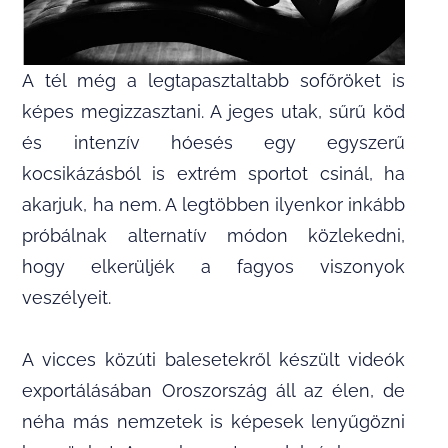
A tél még a legtapasztaltabb sofőröket is
képes megizzasztani. A jeges utak, sűrű köd
és intenzív hóesés egy egyszerű
kocsikázásból is extrém sportot csinál, ha
akarjuk, ha nem. A legtöbben ilyenkor inkább
próbálnak alternatív módon közlekedni,
hogy elkerüljék a fagyos viszonyok
veszélyeit.
A vicces közúti balesetekről készült videók
exportálásában Oroszország áll az élen, de
néha más nemzetek is képesek lenyűgözni