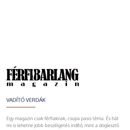
VADÍTÓ VERDÁK
Egy magazin csak férfiaknak, csupa pasis téma. És hát
mi is lehetne jobb beszélgetés indító, mint a döglesztő