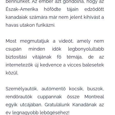
bennünket. Az ember azt gondolná, hogy az
Észak-Amerika hófödte tájain edződött
kanadaiak számára már nem jelent kihívást a
havas utakon furikázni.
Most megmutatjuk a videót, amely nem
csupán minden idők legbonyolultabb
biztosítási vitájának fő témája, de az
internetezők új kedvence a vicces balesetek
közül.
Személyautók, autómentő kocsik, buszok,
rendőrautók cuppannak össze Montreal
egyik utcájában. Gratulálunk Kanadának az
év legnagyobb lebőgéséhez!