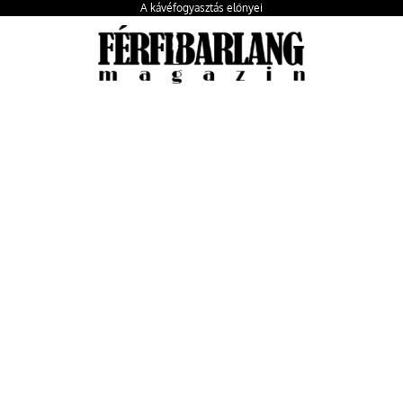
A kávéfogyasztás előnyei