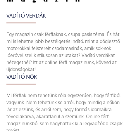
VADÍTÓ VERDÁK
Egy magazin csak férfiaknak, csupa pasis téma. És hát
mi is lehetne jobb beszélgetés indító, mint a döglesztő
motorokkal felszerelt csodamasinák, amik sok-sok
lóerővel szelik stílusosan az utakat? Vadító verdákat
nézegetnél? Itt az online férfi magazinunk, kövesd az
újdonságokat!
VADÍTÓ NŐK
Mi férfiak nem tehetünk róla egyszerűen, hogy férfiből
vagyunk. Nem tehetünk se arról, hogy mindig a nőkön
jár az eszünk, és arról sem, hogy formás idomaikra
téved akarva, akaratlanul a szemünk. Online férfi
magazinunkból sem hagyhattuk ki a legvadítóbb csajok
fotóit!