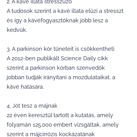
2. A kávé illata stresszűző
A tudósok szerint a kávé illata elűzi a stresszt
és így a kávéfogyasztóknak jobb lesz a
kedvük.
3. A parkinson kór tüneteit is csökkentheti
A 2012-ben publikált Science Daily cikk
szerint a parkinson kórban szenvedők
jobban tudják irányítani a mozdulataikat, a
kávé hatására.
4. Jót tesz a májnak
22 éven keresztül tartott a kutatás, amely
folyamán 125.000 embert vizsgáltak, amely
szerint a májcirrózis kockázatának