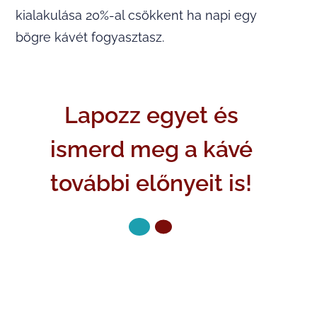
kialakulása 20%-al csökkent ha napi egy
bögre kávét fogyasztasz.
Lapozz egyet és
ismerd meg a kávé
további előnyeit is!
KÖVETKEZŐ OLDAL