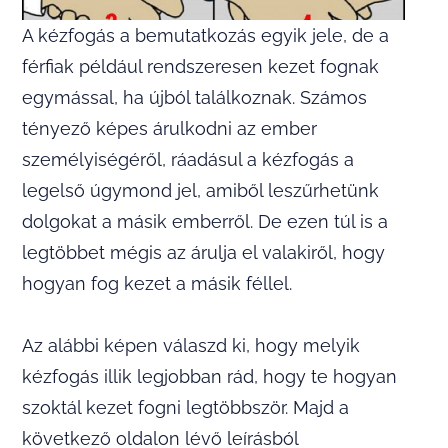
A kézfogás a bemutatkozás egyik jele, de a
férfiak például rendszeresen kezet fognak
egymással, ha újból találkoznak. Számos
tényező képes árulkodni az ember
személyiségéről, ráadásul a kézfogás a
legelső úgymond jel, amiből leszűrhetünk
dolgokat a másik emberről. De ezen túl is a
legtöbbet mégis az árulja el valakiről, hogy
hogyan fog kezet a másik féllel.
Az alábbi képen válaszd ki, hogy melyik
kézfogás illik legjobban rád, hogy te hogyan
szoktál kezet fogni legtöbbször. Majd a
következő oldalon lévő leírásból