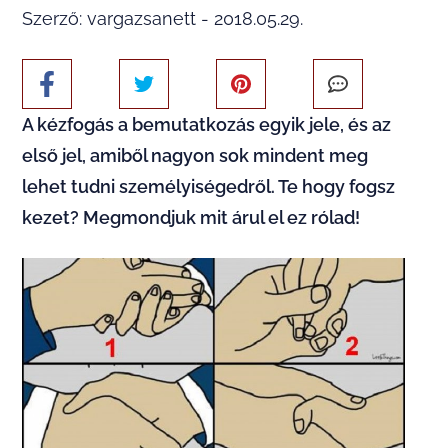
Szerző: vargazsanett - 2018.05.29.
A kézfogás a bemutatkozás egyik jele, és az
első jel, amiből nagyon sok mindent meg
lehet tudni személyiségedről. Te hogy fogsz
kezet? Megmondjuk mit árul el ez rólad!