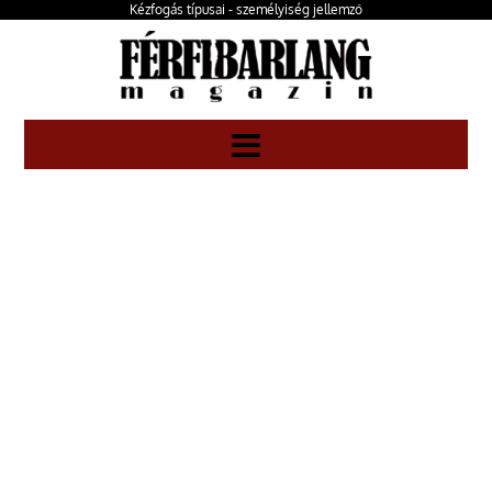
Kézfogás típusai - személyiség jellemző