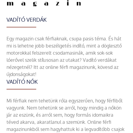
VADÍTÓ VERDÁK
Egy magazin csak férfiaknak, csupa pasis téma. És hát
mi is lehetne jobb beszélgetés indító, mint a döglesztő
motorokkal felszerelt csodamasinák, amik sok-sok
lóerővel szelik stílusosan az utakat? Vadító verdákat
nézegetnél? Itt az online férfi magazinunk, kövesd az
újdonságokat!
VADÍTÓ NŐK
Mi férfiak nem tehetünk róla egyszerűen, hogy férfiből
vagyunk. Nem tehetünk se arról, hogy mindig a nőkön
jár az eszünk, és arról sem, hogy formás idomaikra
téved akarva, akaratlanul a szemünk. Online férfi
magazinunkból sem hagyhattuk ki a legvadítóbb csajok