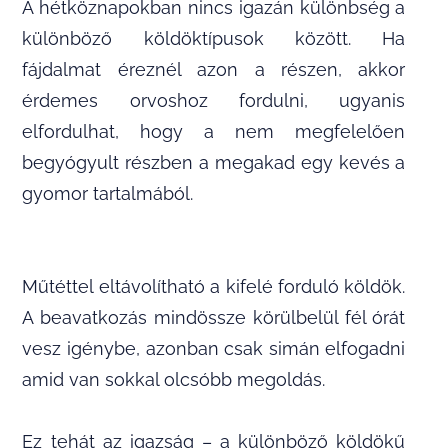
A hétköznapokban nincs igazán különbség a
különböző köldöktípusok között. Ha
fájdalmat éreznél azon a részen, akkor
érdemes orvoshoz fordulni, ugyanis
elfordulhat, hogy a nem megfelelően
begyógyult részben a megakad egy kevés a
gyomor tartalmából.
Műtéttel eltávolítható a kifelé forduló köldök.
A beavatkozás mindössze körülbelül fél órát
vesz igénybe, azonban csak simán elfogadni
amid van sokkal olcsóbb megoldás.
Ez tehát az igazság – a különböző köldökű