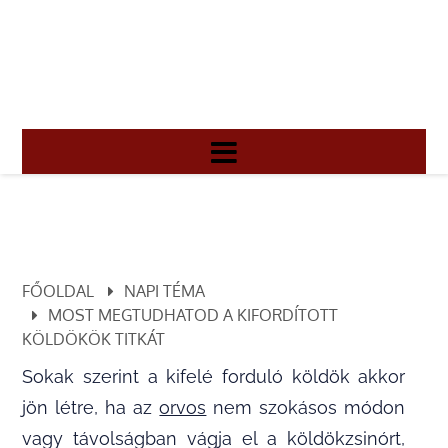
FŐOLDAL
NAPI TÉMA
MOST MEGTUDHATOD A KIFORDÍTOTT
KÖLDÖKÖK TITKÁT
Sokak szerint a kifelé forduló köldök akkor
jön létre, ha az
orvos
nem szokásos módon
vagy távolságban vágja el a köldökzsinórt,