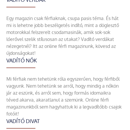
Egy magazin csak férfiaknak, csupa pasis téma. És hát
mi is lehetne jobb beszélgetés indító, mint a döglesztő
motorokkal felszerelt csodamasinák, amik sok-sok
lóerővel szelik stílusosan az utakat? Vadító verdákat
nézegetnél? Itt az online férfi magazinunk, kövesd az
újdonságokat!
VADÍTÓ NŐK
Mi férfiak nem tehetünk róla egyszerűen, hogy férfiből
vagyunk. Nem tehetünk se arról, hogy mindig a nőkön
jár az eszünk, és arról sem, hogy formás idomaikra
téved akarva, akaratlanul a szemünk. Online férfi
magazinunkból sem hagyhattuk ki a legvadítóbb csajok
fotóit!
VADÍTÓ DIVAT