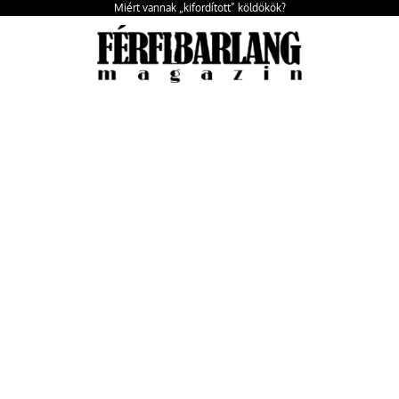
Miért vannak „kifordított” köldökök?