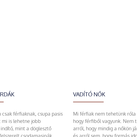
ERDÁK
VADÍTÓ NŐK
csak férfiaknak, csupa pasis
Mi férfiak nem tehetünk róla
 mi is lehetne jobb
hogy férfiből vagyunk. Nem 
indító, mint a döglesztő
arról, hogy mindig a nőkön já
felszerelt csodamasinák,
és arról sem, hogy formás id