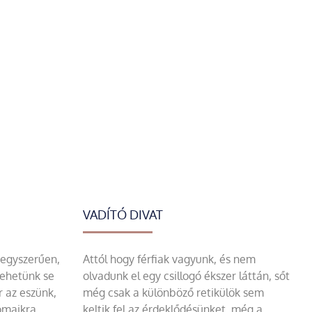
VADÍTÓ DIVAT
 egyszerűen,
Attól hogy férfiak vagyunk, és nem
tehetünk se
olvadunk el egy csillogó ékszer láttán, sőt
r az eszünk,
még csak a különböző retikülök sem
omaikra
keltik fel az érdeklődésünket, még a