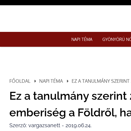
NAPI TÉMA
GYÖNYÖRŰ N
FŐOLDAL
NAPI TÉMA
EZ A TANULMÁNY SZERINT 2
Ez a tanulmány szerint 
emberiség a Földről, ha.
Szerző: vargazsanett - 2019.06.24.