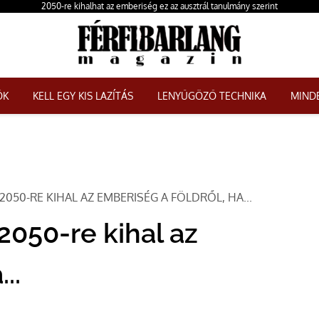
2050-re kihalhat az emberiség ez az ausztrál tanulmány szerint
ŐK
KELL EGY KIS LAZÍTÁS
LENYŰGÖZŐ TECHNIKA
MINDE
050-RE KIHAL AZ EMBERISÉG A FÖLDRŐL, HA...
2050-re kihal az
..