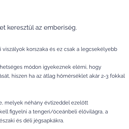
et keresztül az emberiség.
 viszályok korszaka és ez csak a legcsekélyebb
ehetséges módon igyekeznek elérni, hogy
ását, hiszen ha az átlag hőmérséklet akár 2-3 fokkal
, melyek néhány évtizeddel ezelőtt
ell figyelni a tengeri/óceánbeli élővilágra, a
északi és déli jégsapkákra.