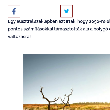
Egy ausztrál szaklapban azt írták, hogy 2050-re 
pontos számításokkal támasztották alá a bolygó é
változásra!