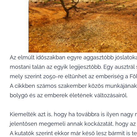
Az elmúlt időszakban egyre aggasztóbb jóslatokat 
mostani talán az egyik legijesztőbb. Egy ausztrá
mely szerint 2050-re eltűnhet az emberiség a Föl
A cikkben számos szakember közös munkájának e
bolygó és az emberek életének változásairól.
Kiemelték azt is, hogy ha továbbra is ilyen nagy
jelentősen megemeli annak kockázatát, hogy az 
A kutatók szerint ekkor már késő lesz bármit is 