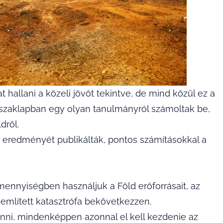
hallani a közeli jövőt tekintve, de mind közül ez a
l szaklapban egy olyan tanulmányról számoltak be,
dről.
redményét publikálták, pontos számításokkal a
 mennyiségben használjuk a Föld erőforrásait, az
említett katasztrófa bekövetkezzen.
tenni, mindenképpen azonnal el kell kezdenie az