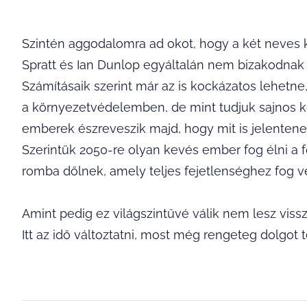
Szintén aggodalomra ad okot, hogy a két neves k
Spratt és Ian Dunlop egyáltalán nem bizakodnak a
Számításaik szerint már az is kockázatos lehetn
a környezetvédelemben, de mint tudjuk sajnos k
emberek észreveszik majd, hogy mit is jelenten
Szerintük 2050-re olyan kevés ember fog élni a f
romba dőlnek, amely teljes fejetlenséghez fog v
Amint pedig ez világszintűvé válik nem lesz vissz
Itt az idő változtatni, most még rengeteg dolgo