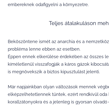
embereknek odafigyelni a környezetre.
Teljes átalakuláson meh
Beköszöntene ismét az anarchia és a nemzetközi
probléma lenne ebben az esetben.
Éppen ennek elkerülése érdekében az összes l
kíméletlenül visszafogják a káros gázok kibocsát
is megnövekszik a biztos kipusztulást jelenti.
Már napjainkban olyan változások mennek végbe
elképzelhetetlennek tűntek, ezért rendkívül oda k
korallzátonyokra és a jelenleg is gyorsan olvadó 