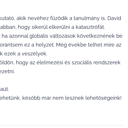
utató, akik nevéhez fűzödik a tanulmány is, David
bban, hogy sikerül elkerülni a katasztrófát.
e, ha azonnal globális változások következnének be
orántsem ez a helyzet. Még évekbe telhet mire az
ek ezek a veszélyek.
öldön, hogy az élelmezési és szociális rendszerek
ezetni.
aút.
t tehetünk, később már nem lesznek lehetőségeink!