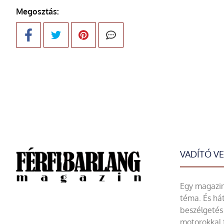
Megosztás:
VADÍTÓ V
Egy magazin 
téma. És hát
beszélgetés 
motorokkal 