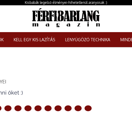
Kisbabák legelső élményei-hihetetlenül aranyosak :)
ŐK
KELL EGY KIS LAZÍTÁS
LENYŰGÖZŐ TECHNIKA
MINDE
YEI
i őket :)
KÖVETKEZŐ OLDAL