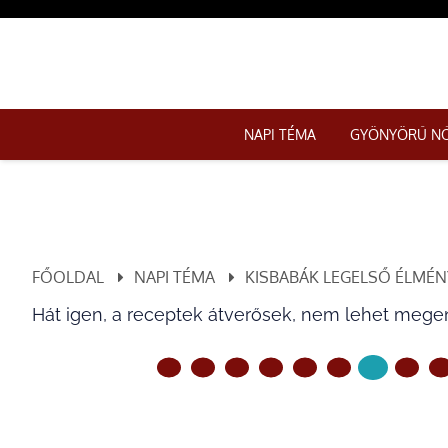
NAPI TÉMA
GYÖNYÖRŰ N
FŐOLDAL
NAPI TÉMA
KISBABÁK LEGELSŐ ÉLMÉN
Hát igen, a receptek átverősek, nem lehet megenn
ELŐZŐ OLDAL