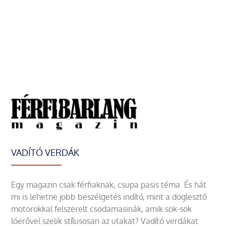
VADÍTÓ VERDÁK
Egy magazin csak férfiaknak, csupa pasis téma. És hát
mi is lehetne jobb beszélgetés indító, mint a döglesztő
motorokkal felszerelt csodamasinák, amik sok-sok
lóerővel szelik stílusosan az utakat? Vadító verdákat