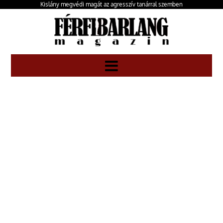
Kislány megvédi magát az agresszív tanárral szemben