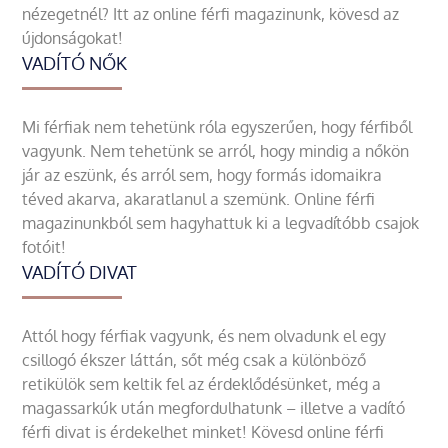
nézegetnél? Itt az online férfi magazinunk, kövesd az
újdonságokat!
VADÍTÓ NŐK
Mi férfiak nem tehetünk róla egyszerűen, hogy férfiből
vagyunk. Nem tehetünk se arról, hogy mindig a nőkön
jár az eszünk, és arról sem, hogy formás idomaikra
téved akarva, akaratlanul a szemünk. Online férfi
magazinunkból sem hagyhattuk ki a legvadítóbb csajok
fotóit!
VADÍTÓ DIVAT
Attól hogy férfiak vagyunk, és nem olvadunk el egy
csillogó ékszer láttán, sőt még csak a különböző
retikülök sem keltik fel az érdeklődésünket, még a
magassarkúk után megfordulhatunk – illetve a vadító
férfi divat is érdekelhet minket! Kövesd online férfi