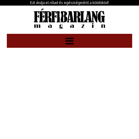
Ezt árulja el rólad és egészségedről a köldököd!