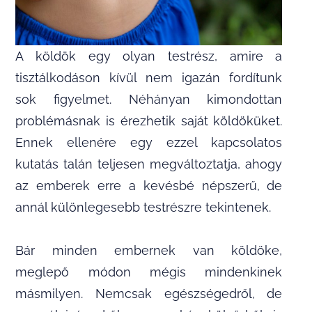
A köldök egy olyan testrész, amire a
tisztálkodáson kívül nem igazán fordítunk
sok figyelmet. Néhányan kimondottan
problémásnak is érezhetik saját köldöküket.
Ennek ellenére egy ezzel kapcsolatos
kutatás talán teljesen megváltoztatja, ahogy
az emberek erre a kevésbé népszerű, de
annál különlegesebb testrészre tekintenek.
Bár minden embernek van köldöke,
meglepő módon mégis mindenkinek
másmilyen. Nemcsak egészségedről, de