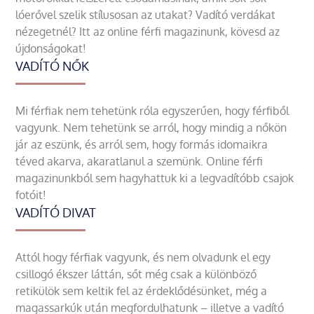
lóerővel szelik stílusosan az utakat? Vadító verdákat
nézegetnél? Itt az online férfi magazinunk, kövesd az
újdonságokat!
VADÍTÓ NŐK
Mi férfiak nem tehetünk róla egyszerűen, hogy férfiből
vagyunk. Nem tehetünk se arról, hogy mindig a nőkön
jár az eszünk, és arról sem, hogy formás idomaikra
téved akarva, akaratlanul a szemünk. Online férfi
magazinunkból sem hagyhattuk ki a legvadítóbb csajok
fotóit!
VADÍTÓ DIVAT
Attól hogy férfiak vagyunk, és nem olvadunk el egy
csillogó ékszer láttán, sőt még csak a különböző
retikülök sem keltik fel az érdeklődésünket, még a
magassarkúk után megfordulhatunk – illetve a vadító