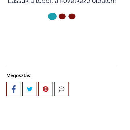
Lássuk a többit a következő oldalon!
KÖVETKEZŐ OLDAL
Megosztás: