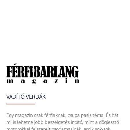
VADÍTÓ VERDÁK
Egy magazin csak férfiaknak, csupa pasis téma. És hát
mi is lehetne jobb beszélgetés indító, mint a döglesztő
motorokkal felszerelt csodamasinák, amik sok-sok