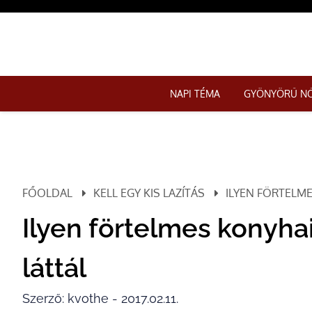
NAPI TÉMA
GYÖNYÖRŰ N
FŐOLDAL
KELL EGY KIS LAZÍTÁS
ILYEN FÖRTELM
Ilyen förtelmes konyh
láttál
Szerző: kvothe - 2017.02.11.