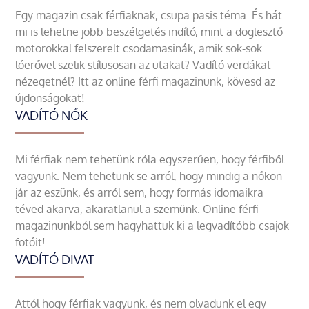
Egy magazin csak férfiaknak, csupa pasis téma. És hát
mi is lehetne jobb beszélgetés indító, mint a döglesztő
motorokkal felszerelt csodamasinák, amik sok-sok
lóerővel szelik stílusosan az utakat? Vadító verdákat
nézegetnél? Itt az online férfi magazinunk, kövesd az
újdonságokat!
VADÍTÓ NŐK
Mi férfiak nem tehetünk róla egyszerűen, hogy férfiből
vagyunk. Nem tehetünk se arról, hogy mindig a nőkön
jár az eszünk, és arról sem, hogy formás idomaikra
téved akarva, akaratlanul a szemünk. Online férfi
magazinunkból sem hagyhattuk ki a legvadítóbb csajok
fotóit!
VADÍTÓ DIVAT
Attól hogy férfiak vagyunk, és nem olvadunk el egy