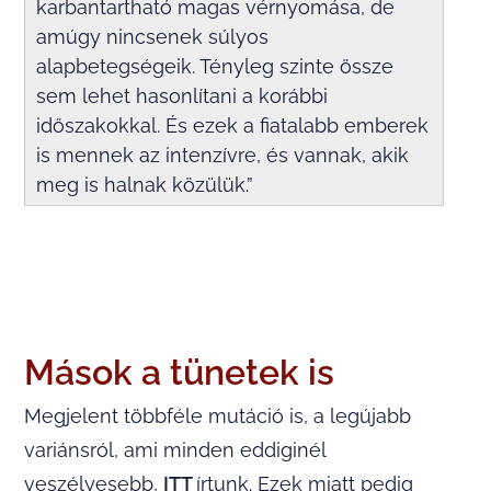
karbantartható magas vérnyomása, de
amúgy nincsenek súlyos
alapbetegségeik. Tényleg szinte össze
sem lehet hasonlítani a korábbi
időszakokkal. És ezek a fiatalabb emberek
is mennek az intenzívre, és vannak, akik
meg is halnak közülük.”
Mások a tünetek is
Megjelent többféle mutáció is, a legújabb
variánsról, ami minden eddiginél
veszélyesebb,
ITT
írtunk. Ezek miatt pedig