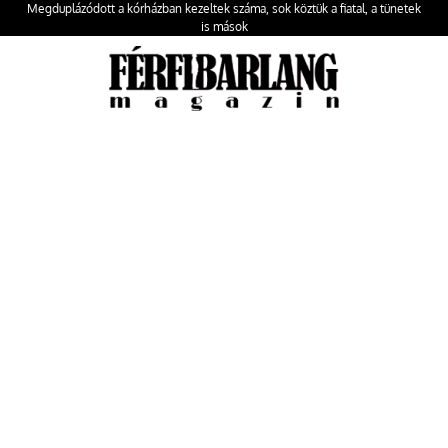
Megduplázódott a kórházban kezeltek száma, sok köztük a fiatal, a tünetek
is mások