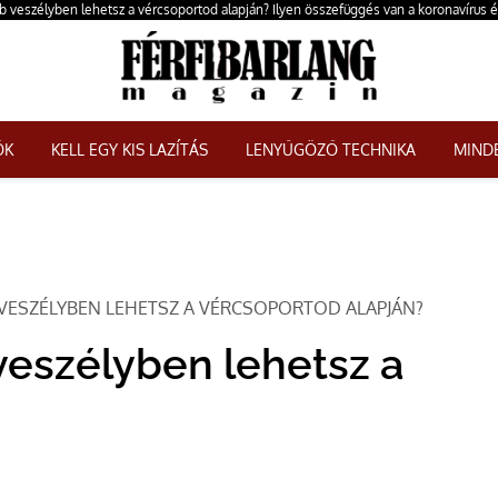
 veszélyben lehetsz a vércsoportod alapján? Ilyen összefüggés van a koronavírus é
ŐK
KELL EGY KIS LAZÍTÁS
LENYŰGÖZŐ TECHNIKA
MINDE
VESZÉLYBEN LEHETSZ A VÉRCSOPORTOD ALAPJÁN?
veszélyben lehetsz a