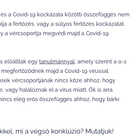
rt és a Covid-19 kockázata közötti összefüggés nem
ja a fertőzés, vagy a súlyos fertőzés kockázatát.
y a vércsoportja megvédi majd a Covid-19
s előálltak egy
tanulmánnyal
, amely szerint a 0-s
megfertőződnek majd a Covid-19 vírussal.
ensek vércsoportjának nincs köze ahhoz, hogy
vagy haláloznak el a vírus miatt. Ők is arra
 nincs elég erős összefüggés ahhoz, hogy bárki
kel, mi a végső konklúzió? Mutatjuk!