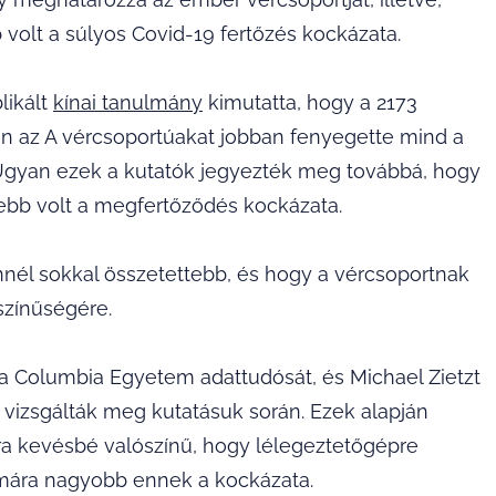
volt a súlyos Covid-19 fertőzés kockázata.
likált
kínai tanulmány
kimutatta, hogy a 2173
n az A vércsoportúakat jobban fenyegette mind a
Ugyan ezek a kutatók jegyezték meg továbbá, hogy
sebb volt a megfertőződés kockázata.
nnél sokkal összetettebb, és hogy a vércsoportnak
színűségére.
 a Columbia Egyetem adattudósát, és Michael Zietzt
t vizsgálták meg kutatásuk során. Ezek alapján
ra kevésbé valószínű, hogy lélegeztetőgépre
mára nagyobb ennek a kockázata.