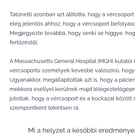
Tatonetti azonban azt állította, hogy a vércsopo
elég jelentős ahhoz, hogy a vércsoport befolyásol
Megjegyezte továbbá, hogy senki se higgye, hog
fertőzéstől.
A Massachusetts General Hospital (MGH) kutatói i
vércsoportú személyek kevésbé valószínű, hogy 
Ugyanakkor, megállapították azt is, hogy a páci
mekkora eséllyel kerülnek majd lélegeztetőgépre, 
jutottak, hogy a vércsoport és a kockázat között
szempontként tekintsen rá.
Mi a helyzet a későbbi eredmények