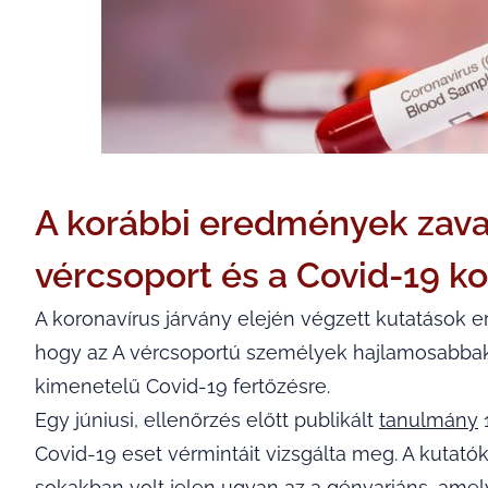
A korábbi eredmények zavar
vércsoport és a Covid-19 k
A koronavírus járvány elején végzett kutatások 
hogy az A vércsoportú személyek hajlamosabbak 
kimenetelű Covid-19 fertőzésre.
Egy júniusi, ellenőrzés előtt publikált
tanulmány
1
Covid-19 eset vérmintáit vizsgálta meg. A kutatók
sokakban volt jelen ugyan az a génvariáns, amel