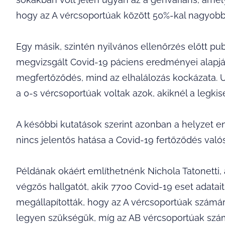
hogy az A vércsoportúak között 50%-kal nagyobb 
Egy másik, szintén nyilvános ellenőrzés előtt pub
megvizsgált Covid-19 páciens eredményei alapjá
megfertőződés, mind az elhalálozás kockázata. 
a 0-s vércsoportúak voltak azok, akiknél a legki
A későbbi kutatások szerint azonban a helyzet e
nincs jelentős hatása a Covid-19 fertőződés való
Példának okáért említhetnénk Nichola Tatonetti,
végzős hallgatót, akik 7700 Covid-19 eset adatai
megállapították, hogy az A vércsoportúak számá
legyen szükségük, míg az AB vércsoportúak szá