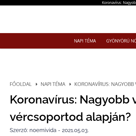
Koronavírus: Nagyobb
NAPI TÉMA
GYÖNYÖRŰ N
FŐOLDAL
NAPI TÉMA
KORONAVÍRUS: NAGYOBB 
Koronavírus: Nagyobb 
vércsoportod alapján?
Szerző: noemivida - 2021.05.03.