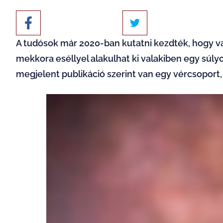
A tudósok már 2020-ban kutatni kezdték, hogy v
mekkora eséllyel alakulhat ki valakiben egy súl
megjelent publikáció szerint van egy vércsoport,