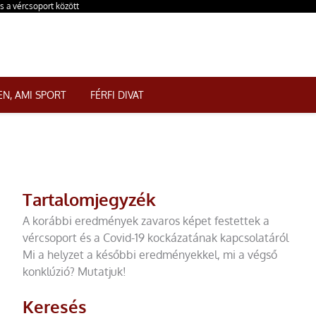
s a vércsoport között
N, AMI SPORT
FÉRFI DIVAT
Tartalomjegyzék
A korábbi eredmények zavaros képet festettek a
vércsoport és a Covid-19 kockázatának kapcsolatáról
Mi a helyzet a későbbi eredményekkel, mi a végső
konklúzió? Mutatjuk!
Keresés