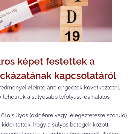
os képet festettek a
ockázatának kapcsolatáról
eredményei eleinte arra engedtek következtetni,
lehetnek a súlyosabb lefolyású és halálos
610 súlyos (oxigénre vagy lélegeztetésre szoruló)
 kiderítették, hogy a súlyos betegek között
y meghatározza az ember vércsoportját, illetve,