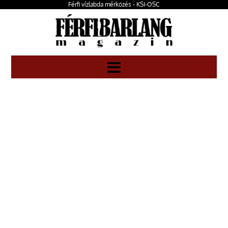
Férfi vízlabda mérkőzés - KSI-OSC