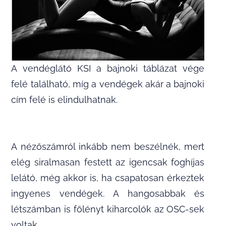
A vendéglátó KSI a bajnoki táblázat vége
felé található, míg a vendégek akár a bajnoki
cím felé is elindulhatnak.
A nézőszámról inkább nem beszélnék, mert
elég siralmasan festett az igencsak foghíjas
lelátó, még akkor is, ha csapatosan érkeztek
ingyenes vendégek. A hangosabbak és
létszámban is fölényt kiharcolók az OSC-sek
voltak.