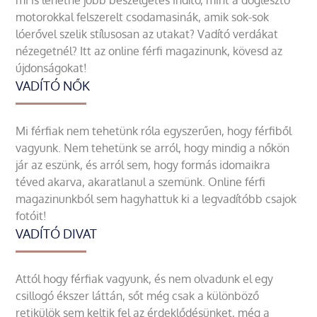
mi is lehetne jobb beszélgetés indító, mint a döglesztő
motorokkal felszerelt csodamasinák, amik sok-sok
lóerővel szelik stílusosan az utakat? Vadító verdákat
nézegetnél? Itt az online férfi magazinunk, kövesd az
újdonságokat!
VADÍTÓ NŐK
Mi férfiak nem tehetünk róla egyszerűen, hogy férfiből
vagyunk. Nem tehetünk se arról, hogy mindig a nőkön
jár az eszünk, és arról sem, hogy formás idomaikra
téved akarva, akaratlanul a szemünk. Online férfi
magazinunkból sem hagyhattuk ki a legvadítóbb csajok
fotóit!
VADÍTÓ DIVAT
Attól hogy férfiak vagyunk, és nem olvadunk el egy
csillogó ékszer láttán, sőt még csak a különböző
retikülök sem keltik fel az érdeklődésünket, még a