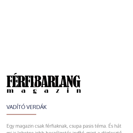
VADÍTÓ VERDÁK
Egy magazin csak férfiaknak, csupa pasis téma. És hát