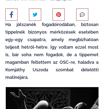
Ha játszanék fogadóirodában, biztosan
tippelnék bizonyos mérkőzések esetében
egy-egy csapatra, amely megbízhatóan
teljesít hétről-hétre. Így voltam ezzel most
is, bár soha nem fogadok, de a tippemet
magamban feltettem az OSC-re, haladva a
Komjáthy Uszoda szombat délelőtti
matinéjára.