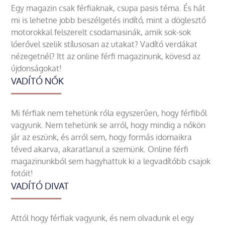
Egy magazin csak férfiaknak, csupa pasis téma. És hát
mi is lehetne jobb beszélgetés indító, mint a döglesztő
motorokkal felszerelt csodamasinák, amik sok-sok
lóerővel szelik stílusosan az utakat? Vadító verdákat
nézegetnél? Itt az online férfi magazinunk, kövesd az
újdonságokat!
VADÍTÓ NŐK
Mi férfiak nem tehetünk róla egyszerűen, hogy férfiből
vagyunk. Nem tehetünk se arról, hogy mindig a nőkön
jár az eszünk, és arról sem, hogy formás idomaikra
téved akarva, akaratlanul a szemünk. Online férfi
magazinunkból sem hagyhattuk ki a legvadítóbb csajok
fotóit!
VADÍTÓ DIVAT
Attól hogy férfiak vagyunk, és nem olvadunk el egy