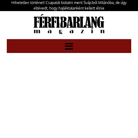
Hihetetlen történet! Csapatát biztatni ment Svájcból Milánóba, de úgy
eltévedt, hogy hajléktalanként kellett élnie