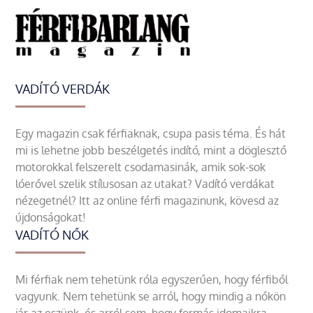
VADÍTÓ VERDÁK
Egy magazin csak férfiaknak, csupa pasis téma. És hát
mi is lehetne jobb beszélgetés indító, mint a döglesztő
motorokkal felszerelt csodamasinák, amik sok-sok
lóerővel szelik stílusosan az utakat? Vadító verdákat
nézegetnél? Itt az online férfi magazinunk, kövesd az
újdonságokat!
VADÍTÓ NŐK
Mi férfiak nem tehetünk róla egyszerűen, hogy férfiből
vagyunk. Nem tehetünk se arról, hogy mindig a nőkön
jár az eszünk, és arról sem, hogy formás idomaikra