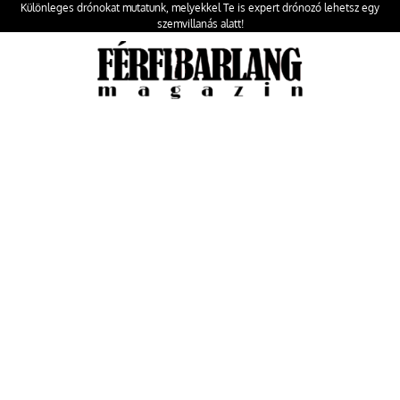
Különleges drónokat mutatunk, melyekkel Te is expert drónozó lehetsz egy
szemvillanás alatt!