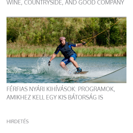
WINE, COUNTRYSIDE, AND GOOD COMPANY
FÉRFIAS NYÁRI KIHÍVÁSOK: PROGRAMOK,
AMIKHEZ KELL EGY KIS BÁTORSÁG IS
HIRDETÉS