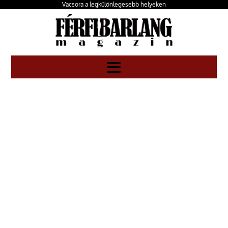
Vacsora a legkülönlegesebb helyeken