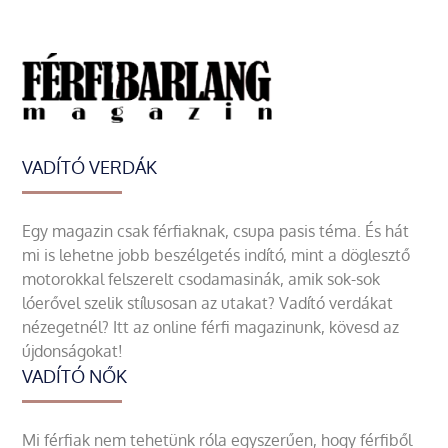
VADÍTÓ VERDÁK
Egy magazin csak férfiaknak, csupa pasis téma. És hát
mi is lehetne jobb beszélgetés indító, mint a döglesztő
motorokkal felszerelt csodamasinák, amik sok-sok
lóerővel szelik stílusosan az utakat? Vadító verdákat
nézegetnél? Itt az online férfi magazinunk, kövesd az
újdonságokat!
VADÍTÓ NŐK
Mi férfiak nem tehetünk róla egyszerűen, hogy férfiből