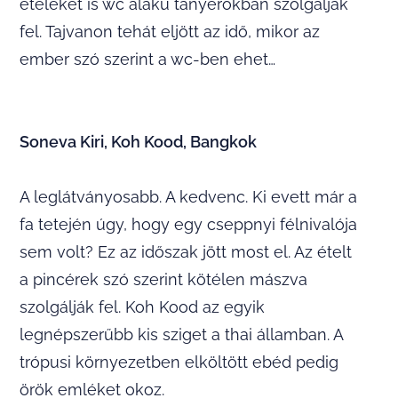
ételeket is wc alakú tányérokban szolgálják
fel. Tajvanon tehát eljött az idő, mikor az
ember szó szerint a wc-ben ehet…
Soneva Kiri, Koh Kood, Bangkok
A leglátványosabb. A kedvenc. Ki evett már a
fa tetején úgy, hogy egy cseppnyi félnivalója
sem volt? Ez az időszak jött most el. Az ételt
a pincérek szó szerint kötélen mászva
szolgálják fel. Koh Kood az egyik
legnépszerűbb kis sziget a thai államban. A
trópusi környezetben elköltött ebéd pedig
örök emléket okoz.