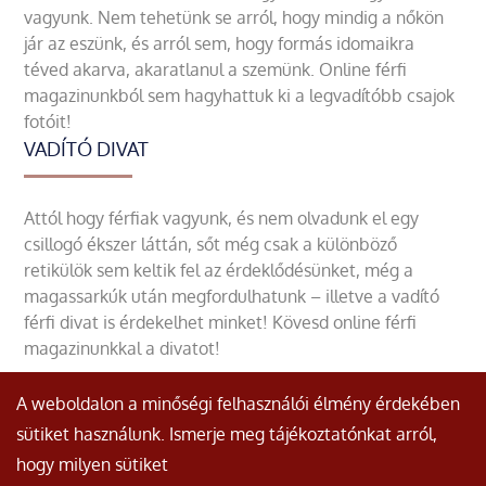
vagyunk. Nem tehetünk se arról, hogy mindig a nőkön
jár az eszünk, és arról sem, hogy formás idomaikra
téved akarva, akaratlanul a szemünk. Online férfi
magazinunkból sem hagyhattuk ki a legvadítóbb csajok
fotóit!
VADÍTÓ DIVAT
Attól hogy férfiak vagyunk, és nem olvadunk el egy
csillogó ékszer láttán, sőt még csak a különböző
retikülök sem keltik fel az érdeklődésünket, még a
magassarkúk után megfordulhatunk – illetve a vadító
férfi divat is érdekelhet minket! Kövesd online férfi
magazinunkkal a divatot!
A weboldalon a minőségi felhasználói élmény érdekében
sütiket használunk. Ismerje meg tájékoztatónkat arról,
hogy milyen sütiket
© Minden jog fenntartva.