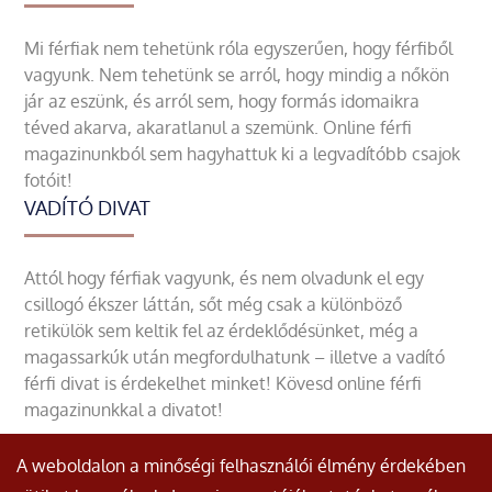
Mi férfiak nem tehetünk róla egyszerűen, hogy férfiből
vagyunk. Nem tehetünk se arról, hogy mindig a nőkön
jár az eszünk, és arról sem, hogy formás idomaikra
téved akarva, akaratlanul a szemünk. Online férfi
magazinunkból sem hagyhattuk ki a legvadítóbb csajok
fotóit!
VADÍTÓ DIVAT
Attól hogy férfiak vagyunk, és nem olvadunk el egy
csillogó ékszer láttán, sőt még csak a különböző
retikülök sem keltik fel az érdeklődésünket, még a
magassarkúk után megfordulhatunk – illetve a vadító
férfi divat is érdekelhet minket! Kövesd online férfi
magazinunkkal a divatot!
A weboldalon a minőségi felhasználói élmény érdekében