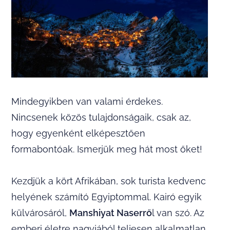
Mindegyikben van valami érdekes.
Nincsenek közös tulajdonságaik, csak az,
hogy egyenként elképesztően
formabontóak. Ismerjük meg hát most őket!
Kezdjük a kört Afrikában, sok turista kedvenc
helyének számító Egyiptommal. Kairó egyik
külvárosáról,
Manshiyat Naserrő
l van szó. Az
emberi életre nagyjából teljesen alkalmatlan