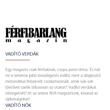
VADÍTÓ VERDÁK
Egy magazin csak férfiaknak, csupa pasis téma. És hát
mi is lehetne jobb beszélgetés indító, mint a döglesztő
motorokkal felszerelt csodamasinák, amik sok-sok
lóerővel szelik stílusosan az utakat? Vadító verdákat
nézegetnél? Itt az online férfi magazinunk, kövesd az
újdonságokat!
VADÍTÓ NŐK