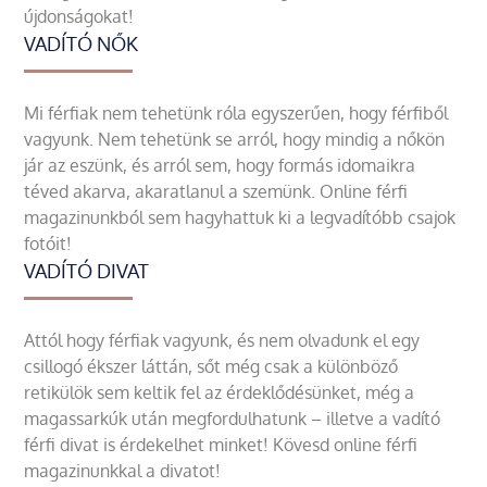
újdonságokat!
VADÍTÓ NŐK
Mi férfiak nem tehetünk róla egyszerűen, hogy férfiből
vagyunk. Nem tehetünk se arról, hogy mindig a nőkön
jár az eszünk, és arról sem, hogy formás idomaikra
téved akarva, akaratlanul a szemünk. Online férfi
magazinunkból sem hagyhattuk ki a legvadítóbb csajok
fotóit!
VADÍTÓ DIVAT
Attól hogy férfiak vagyunk, és nem olvadunk el egy
csillogó ékszer láttán, sőt még csak a különböző
retikülök sem keltik fel az érdeklődésünket, még a
magassarkúk után megfordulhatunk – illetve a vadító
férfi divat is érdekelhet minket! Kövesd online férfi
magazinunkkal a divatot!