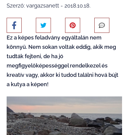
Szerző: vargazsanett - 2018.10.18.
Ez a képes feladvány egyáltalán nem
könnyű. Nem sokan voltak eddig, akik meg
tudták fejteni, de ha jó
megfigyelőképességgel rendelkezel és
kreatív vagy, akkor ki tudod találni hová bújt
a kutya a képen!