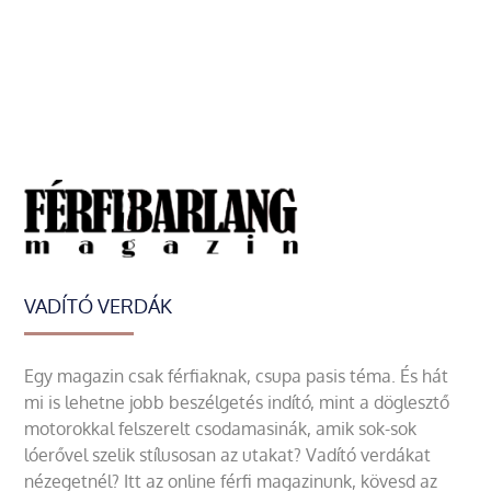
VADÍTÓ VERDÁK
Egy magazin csak férfiaknak, csupa pasis téma. És hát
mi is lehetne jobb beszélgetés indító, mint a döglesztő
motorokkal felszerelt csodamasinák, amik sok-sok
lóerővel szelik stílusosan az utakat? Vadító verdákat
nézegetnél? Itt az online férfi magazinunk, kövesd az