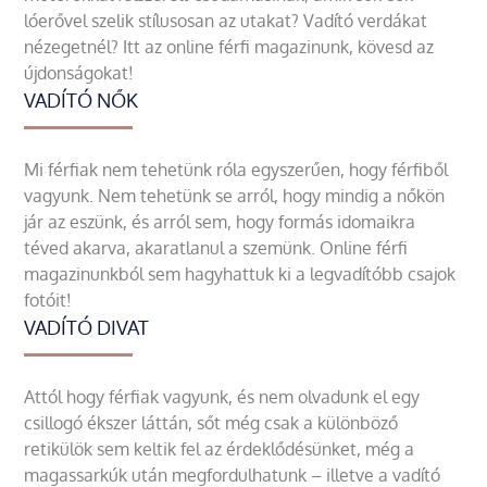
lóerővel szelik stílusosan az utakat? Vadító verdákat
nézegetnél? Itt az online férfi magazinunk, kövesd az
újdonságokat!
VADÍTÓ NŐK
Mi férfiak nem tehetünk róla egyszerűen, hogy férfiből
vagyunk. Nem tehetünk se arról, hogy mindig a nőkön
jár az eszünk, és arról sem, hogy formás idomaikra
téved akarva, akaratlanul a szemünk. Online férfi
magazinunkból sem hagyhattuk ki a legvadítóbb csajok
fotóit!
VADÍTÓ DIVAT
Attól hogy férfiak vagyunk, és nem olvadunk el egy
csillogó ékszer láttán, sőt még csak a különböző
retikülök sem keltik fel az érdeklődésünket, még a
magassarkúk után megfordulhatunk – illetve a vadító