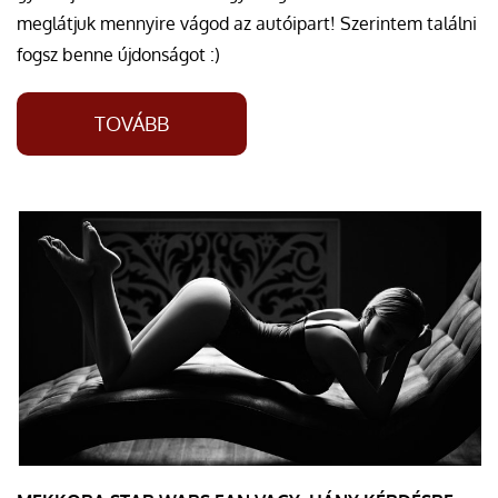
meglátjuk mennyire vágod az autóipart! Szerintem találni
fogsz benne újdonságot :)
TOVÁBB