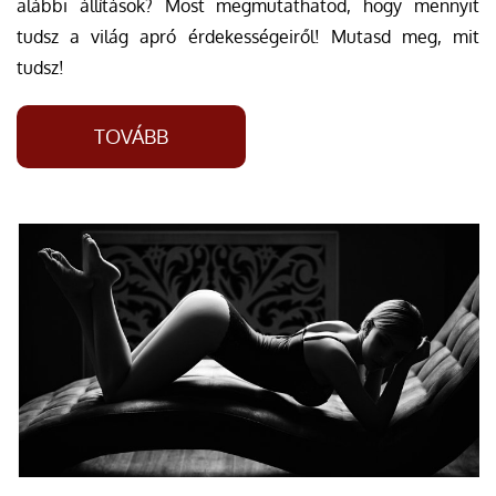
alábbi állítások? Most megmutathatod, hogy mennyit
tudsz a világ apró érdekességeiről! Mutasd meg, mit
tudsz!
TOVÁBB