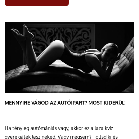
MENNYIRE VÁGOD AZ AUTÓIPART? MOST KIDERÜL!
Ha tényleg autómániás vagy, akkor ez a laza kvíz
gyerekjáték lesz neked. Vagy mégsem? Töltsd ki és