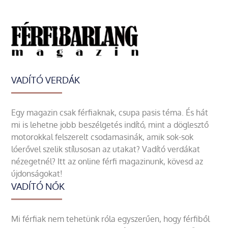
VADÍTÓ VERDÁK
Egy magazin csak férfiaknak, csupa pasis téma. És hát
mi is lehetne jobb beszélgetés indító, mint a döglesztő
motorokkal felszerelt csodamasinák, amik sok-sok
lóerővel szelik stílusosan az utakat? Vadító verdákat
nézegetnél? Itt az online férfi magazinunk, kövesd az
újdonságokat!
VADÍTÓ NŐK
Mi férfiak nem tehetünk róla egyszerűen, hogy férfiből