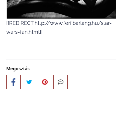
[[REDIRECT;http://www.ferfibarlang.hu/star-
wars-fan.html]]
Megosztás: