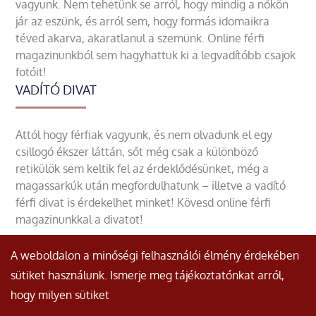
vagyunk. Nem tehetünk se arról, hogy mindig a nőkön
jár az eszünk, és arról sem, hogy formás idomaikra
téved akarva, akaratlanul a szemünk. Online férfi
magazinunkból sem hagyhattuk ki a legvadítóbb csajok
fotóit!
VADÍTÓ DIVAT
Attól hogy férfiak vagyunk, és nem olvadunk el egy
csillogó ékszer láttán, sőt még csak a különböző
retikülök sem keltik fel az érdeklődésünket, még a
magassarkúk után megfordulhatunk – illetve a vadító
férfi divat is érdekelhet minket! Kövesd online férfi
magazinunkkal a divatot!
A weboldalon a minőségi felhasználói élmény érdekében
sütiket használunk. Ismerje meg tájékoztatónkat arról,
hogy milyen sütiket
© Minden jog fenntartva.