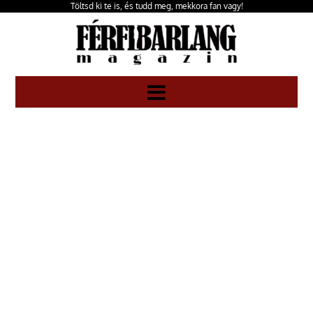
Töltsd ki te is, és tudd meg, mekkora fan vagy!