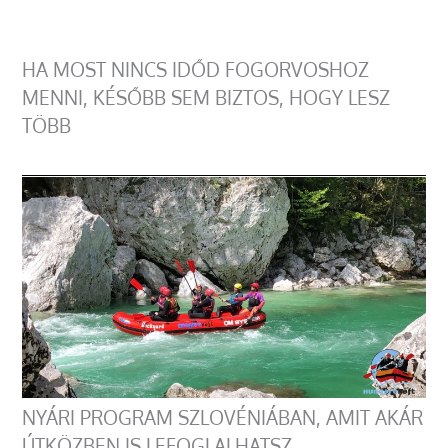
HA MOST NINCS IDŐD FOGORVOSHOZ
MENNI, KÉSŐBB SEM BIZTOS, HOGY LESZ
TÖBB
NYÁRI PROGRAM SZLOVÉNIÁBAN, AMIT AKÁR
ÚTKÖZBEN IS LEFOGLALHATSZ