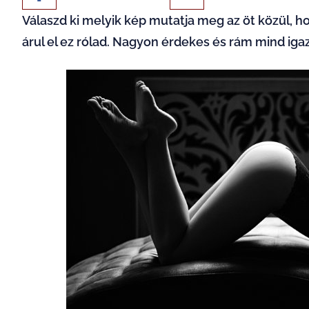
Válaszd ki melyik kép mutatja meg az öt közül, ho
árul el ez rólad. Nagyon érdekes és rám mind igaz