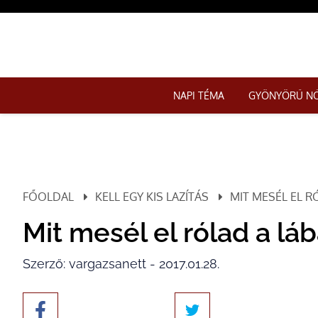
NAPI TÉMA
GYÖNYÖRŰ N
FŐOLDAL
KELL EGY KIS LAZÍTÁS
MIT MESÉL EL R
Mit mesél el rólad a láb
Szerző: vargazsanett - 2017.01.28.