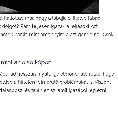
hallottad már, hogy a lábujjaid, illetve lábad
 dolgot? Rám teljesen igazak a leírások! Azt
hetek bárkit, mint amennyire ő azt gondolná… Csak
 mint az első képen:
ábujjad hosszúra nyúlt, így elmondható rólad, hogy
dod a hirtelen felmerülő problémákat is. Viszont
lanodsz, és talán ez az, amit igazából leplezni