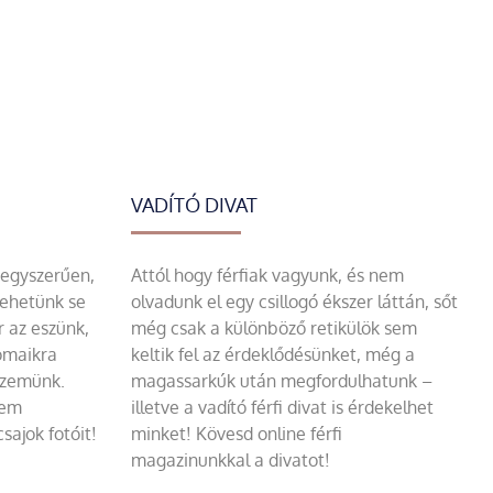
VADÍTÓ DIVAT
 egyszerűen,
Attól hogy férfiak vagyunk, és nem
tehetünk se
olvadunk el egy csillogó ékszer láttán, sőt
r az eszünk,
még csak a különböző retikülök sem
omaikra
keltik fel az érdeklődésünket, még a
szemünk.
magassarkúk után megfordulhatunk –
sem
illetve a vadító férfi divat is érdekelhet
sajok fotóit!
minket! Kövesd online férfi
magazinunkkal a divatot!