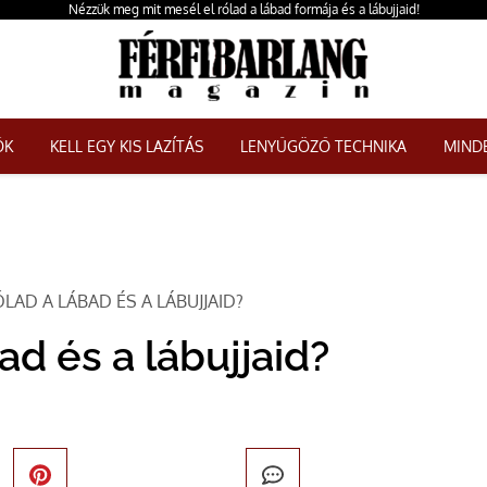
Nézzük meg mit mesél el rólad a lábad formája és a lábujjaid!
ŐK
KELL EGY KIS LAZÍTÁS
LENYŰGÖZŐ TECHNIKA
MINDE
ÓLAD A LÁBAD ÉS A LÁBUJJAID?
ad és a lábujjaid?