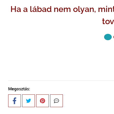
Ha a lábad nem olyan, mint
to
KÖVETKE
Megosztás: