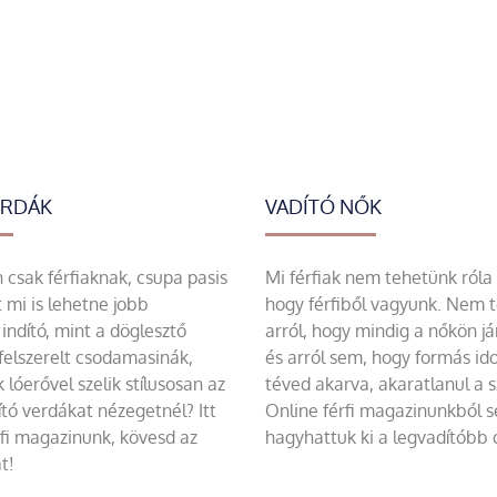
ERDÁK
VADÍTÓ NŐK
csak férfiaknak, csupa pasis
Mi férfiak nem tehetünk róla
 mi is lehetne jobb
hogy férfiből vagyunk. Nem 
indító, mint a döglesztő
arról, hogy mindig a nőkön já
felszerelt csodamasinák,
és arról sem, hogy formás id
 lóerővel szelik stílusosan az
téved akarva, akaratlanul a 
tó verdákat nézegetnél? Itt
Online férfi magazinunkból 
rfi magazinunk, kövesd az
hagyhattuk ki a legvadítóbb c
t!