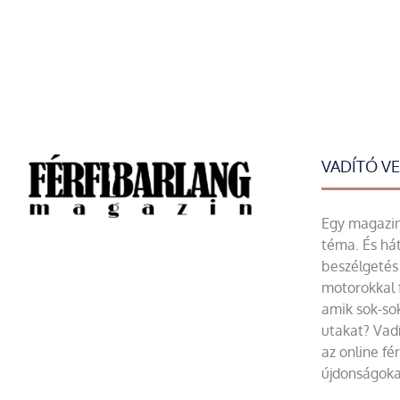
VADÍTÓ V
Egy magazin 
téma. És hát
beszélgetés 
motorokkal 
amik sok-sok
utakat? Vadí
az online fé
újdonságoka