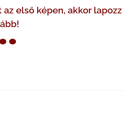
 az első képen, akkor lapozz
vább!
ZŐ OLDAL