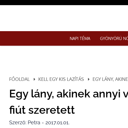
NAPI TÉMA
GYÖNYÖRŰ N
FŐOLDAL
KELL EGY KIS LAZÍTÁS
EGY LÁNY, AKIN
Egy lány, akinek annyi 
fiút szeretett
Szerző: Petra - 2017.01.01.