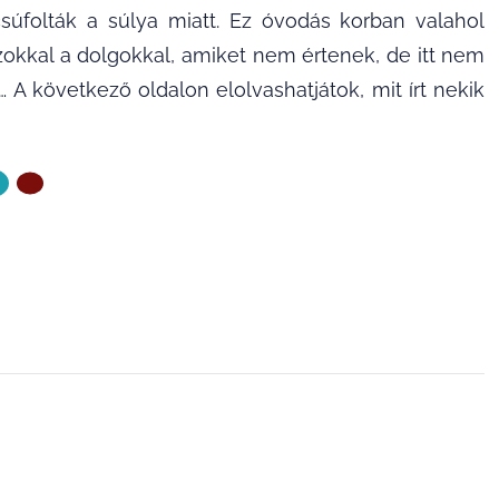
csúfolták a súlya miatt. Ez óvodás korban valahol
zokkal a dolgokkal, amiket nem értenek, de itt nem
A következő oldalon elolvashatjátok, mit írt nekik
ZŐ OLDAL