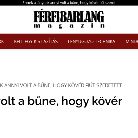
Ennek a lánynak annyi volt a bűne, hogy kövér fiút szeret
ŐK
KELL EGY KIS LAZÍTÁS
LENYŰGÖZŐ TECHNIKA
MINDE
EK ANNYI VOLT A BŰNE, HOGY KÖVÉR FIÚT SZERETETT
volt a bűne, hogy kövér