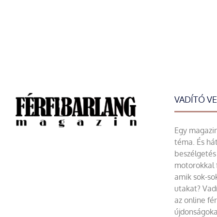
VADÍTÓ V
Egy magazin 
téma. És hát
beszélgetés 
motorokkal 
amik sok-sok
utakat? Vadí
az online fé
újdonságoka