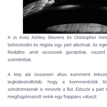
A 21 éves Ashley Stevens és Chistopher min
bohóckodni és régóta egy párt alkotnak. Az egés
Redditre, amit viccesnek gondoltak, viszont
számítottak.
A kép alá összesen 2600 komment érkezett
legkiábrándítóbb, hogy a kommentelők 
szindrómásnak is nevezte a fiút. Először a pár
megfogalmazott nekik egy frappáns választ.