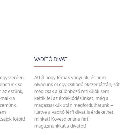
VADÍTÓ DIVAT
 egyszerűen,
Attól hogy férfiak vagyunk, és nem
tehetünk se
olvadunk el egy csillogó ékszer láttán, sőt
r az eszünk,
még csak a különböző retikülök sem
omaikra
keltik fel az érdeklődésünket, még a
szemünk.
magassarkúk után megfordulhatunk –
sem
illetve a vadító férfi divat is érdekelhet
sajok fotóit!
minket! Kövesd online férfi
magazinunkkal a divatot!