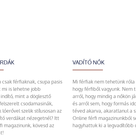
ERDÁK
VADÍTÓ NŐK
csak férfiaknak, csupa pasis
Mi férfiak nem tehetünk róla
 mi is lehetne jobb
hogy férfiből vagyunk. Nem 
indító, mint a döglesztő
arról, hogy mindig a nőkön já
felszerelt csodamasinák,
és arról sem, hogy formás id
 lóerővel szelik stílusosan az
téved akarva, akaratlanul a 
tó verdákat nézegetnél? Itt
Online férfi magazinunkból 
rfi magazinunk, kövesd az
hagyhattuk ki a legvadítóbb c
t!