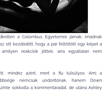
dketten a Colombus Egyetemre járnak, imádnak
z ott kezdődött, hogy a pár feltöltött egy képet a
 amilyen reakciók jöttek, arra egyáltalán nem
, mindez azért, mert a fiú túlsúlyos. Ami a
többsége nemcsak undorítónak, hanem Down
t szinte sokkolta a kommentáradat, de utána Ashley