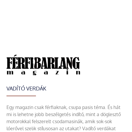
VADÍTÓ VERDÁK
Egy magazin csak férfiaknak, csupa pasis téma. És hát
mi is lehetne jobb beszélgetés indító, mint a döglesztő
motorokkal felszerelt csodamasinák, amik sok-sok
lóerővel szelik stílusosan az utakat? Vadító verdákat