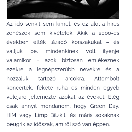
Az idő senkit sem kímél, és ez alól a híres
zenészek sem kivételek. Akik a 2000-es
években élték lázadó korszakukat – és
valljuk be, mindenkinek volt ilyenje
valamikor – azok biztosan emlékeznek
ezekre a legnépszerűbb nevekre és a
hozzájuk tartozó arcokra. Áttombolt
koncertek, fekete
ruha
és minden egyéb
velejáró jellemezte azokat az éveket. Elég
csak annyit mondanom, hogy Green Day,
HIM vagy Limp Bitzkit, és máris sokaknak
beugrik az időszak, amiről szó van éppen.