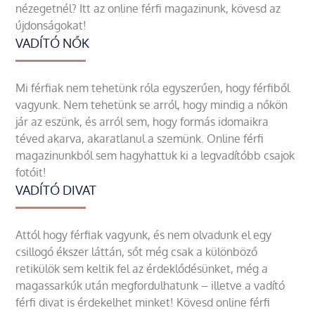
nézegetnél? Itt az online férfi magazinunk, kövesd az
újdonságokat!
VADÍTÓ NŐK
Mi férfiak nem tehetünk róla egyszerűen, hogy férfiből
vagyunk. Nem tehetünk se arról, hogy mindig a nőkön
jár az eszünk, és arról sem, hogy formás idomaikra
téved akarva, akaratlanul a szemünk. Online férfi
magazinunkból sem hagyhattuk ki a legvadítóbb csajok
fotóit!
VADÍTÓ DIVAT
Attól hogy férfiak vagyunk, és nem olvadunk el egy
csillogó ékszer láttán, sőt még csak a különböző
retikülök sem keltik fel az érdeklődésünket, még a
magassarkúk után megfordulhatunk – illetve a vadító
férfi divat is érdekelhet minket! Kövesd online férfi