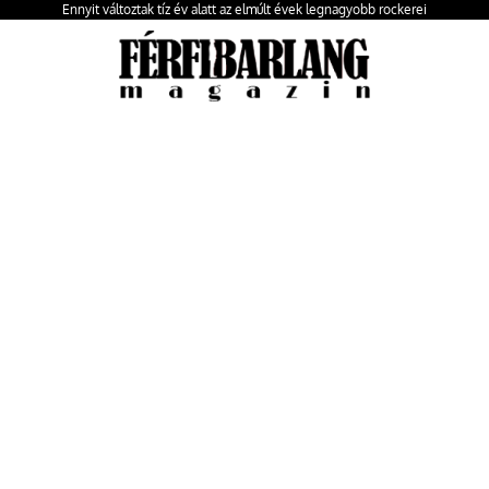
Ennyit változtak tíz év alatt az elmúlt évek legnagyobb rockerei