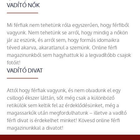
VADÍTÓ NŐK
Mi férfiak nem tehetünk róla egyszerűen, hogy férfiből
vagyunk. Nem tehetünk se arról, hogy mindig a nőkön
jár az eszünk, és arról sem, hogy formás idomaikra
téved akarva, akaratlanul a szemünk. Online férfi
magazinunkból sem hagyhattuk ki a legvadítóbb csajok
fotóit!
VADÍTÓ DIVAT
Attól hogy férfiak vagyunk, és nem olvadunk el egy
csillogó ékszer láttán, sőt még csak a különböző
retikülök sem keltik fel az érdeklődésünket, még a
magassarkúk után megfordulhatunk – illetve a vadító
férfi divat is érdekelhet minket! Kövesd online férfi
magazinunkkal a divatot!