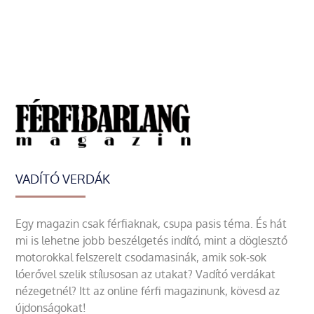
VADÍTÓ VERDÁK
Egy magazin csak férfiaknak, csupa pasis téma. És hát
mi is lehetne jobb beszélgetés indító, mint a döglesztő
motorokkal felszerelt csodamasinák, amik sok-sok
lóerővel szelik stílusosan az utakat? Vadító verdákat
nézegetnél? Itt az online férfi magazinunk, kövesd az
újdonságokat!