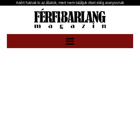
Azért halnak ki az állatok, mert nem találjuk őket elég aranyosnak